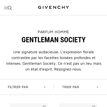
ALLER AU MENU
ALLER AU CONTENU
ALLER À LA RECHERCHE
THIS
PARFUM HOMME
ACTION
GENTLEMAN SOCIETY
WILL
OPEN
A
NEW
Une signature audacieuse. L’expression florale
PAGE
contrastée par les facettes boisées profondes et
intenses. Gentleman Society. Ce n’est pas un lieu mais
un état d’esprit. Rejoignez-nous.
FILTRER PAR
TRIER PAR