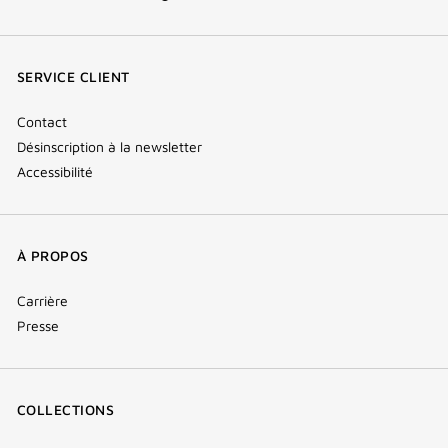
facebook
youtube
instagram
Tik
(nouvelle
(nouvelle
(nouvelle
Tok
fenêtre)
fenêtre)
fenêtre)
(new
SERVICE CLIENT
window)
Contact
Désinscription à la newsletter
Accessibilité
À PROPOS
Carrière
Presse
COLLECTIONS