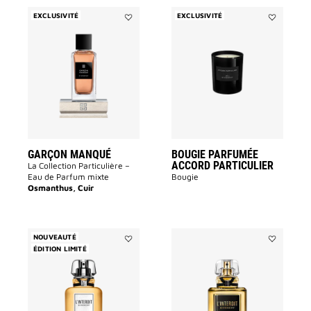
EXCLUSIVITÉ
EXCLUSIVITÉ
Ajouter
Ajouter
Garçon
BOUGIE
Manqué
PARFUMÉE
à
ACCORD
la
PARTICULI
liste
à
des
la
souhaits
liste
des
souhaits
GARÇON MANQUÉ
BOUGIE PARFUMÉE
ACCORD PARTICULIER
La Collection Particulière –
Eau de Parfum mixte
Bougie
Osmanthus, Cuir
NOUVEAUTÉ
ÉDITION LIMITÉ
Ajouter
Ajouter
L'INTERDIT
L'INTERDIT
NARCISSE
PARFUM
BLANC
à
à
la
la
liste
liste
des