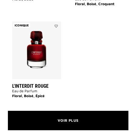
Floral, Boisé, Croquant
ICONIQUE
Ajouter
L'INTERDIT
ROUGE
à
la
liste
des
souhaits
L'INTERDIT ROUGE
Eau de Parfum
Floral, Boisé, Épicé
VOIR PLUS