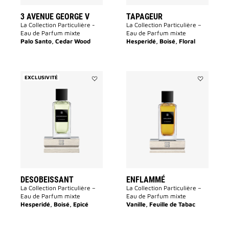
3 AVENUE GEORGE V
TAPAGEUR
La Collection Particulière -
La Collection Particulière –
Eau de Parfum mixte
Eau de Parfum mixte
Palo Santo, Cedar Wood
Hesperidé, Boisé, Floral
EXCLUSIVITÉ
Ajouter
Ajouter
DESOBEISSANT
Enflammé
à
à
la
la
liste
liste
des
des
souhaits
souhaits
DESOBEISSANT
ENFLAMMÉ
La Collection Particulière –
La Collection Particulière –
Eau de Parfum mixte
Eau de Parfum mixte
Hesperidé, Boisé, Epicé
Vanille, Feuille de Tabac