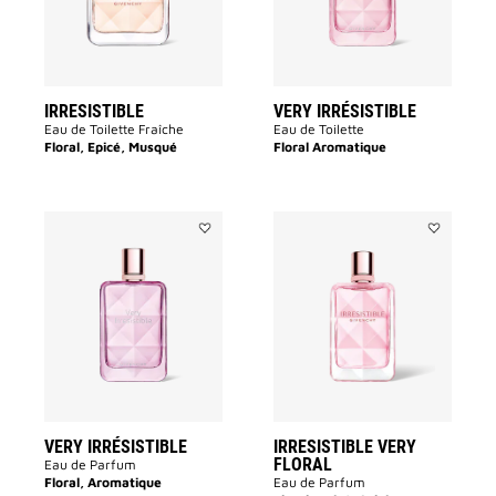
souhaits
des
souhaits
IRRESISTIBLE
VERY IRRÉSISTIBLE
Eau de Toilette Fraîche
Eau de Toilette
Floral, Epicé, Musqué
Floral Aromatique
Ajouter
Ajouter
VERY
IRRESISTIB
IRRÉSISTIBLE
VERY
à
FLORAL
la
à
liste
la
des
liste
souhaits
des
souhaits
VERY IRRÉSISTIBLE
IRRESISTIBLE VERY
FLORAL
Eau de Parfum
Floral, Aromatique
Eau de Parfum