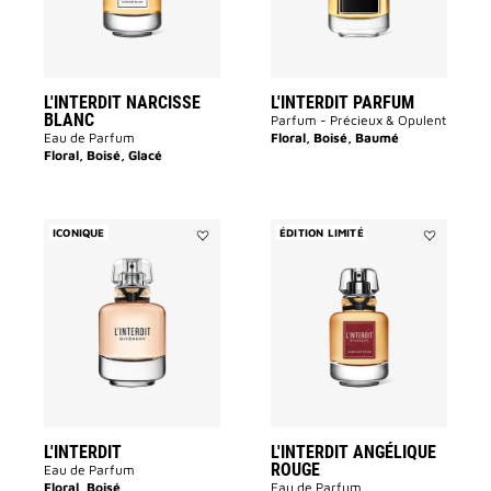
des
souhaits
souhaits
L'INTERDIT NARCISSE
L'INTERDIT PARFUM
BLANC
Parfum - Précieux & Opulent
Eau de Parfum
Floral, Boisé, Baumé
Floral, Boisé, Glacé
ICONIQUE
ÉDITION LIMITÉ
Ajouter
Ajouter
L'INTERDIT
L'INTERDIT
à
ANGÉLIQUE
la
ROUGE
liste
à
des
la
souhaits
liste
des
souhaits
L'INTERDIT
L'INTERDIT ANGÉLIQUE
ROUGE
Eau de Parfum
Floral, Boisé
Eau de Parfum