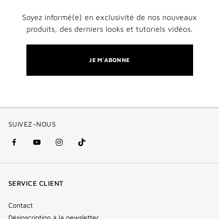
Soyez informé(e) en exclusivité de nos nouveaux
produits, des derniers looks et tutoriels vidéos.
JE M'ABONNE
SUIVEZ-NOUS
facebook
youtube
instagram
Tik
(nouvelle
(nouvelle
(nouvelle
Tok
fenêtre)
fenêtre)
fenêtre)
(new
SERVICE CLIENT
window)
Contact
Désinscription à la newsletter