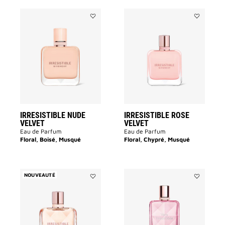
Ajouter
Ajouter
IRRESISTIBLE
IRRESISTIB
NUDE
ROSE
VELVET
VELVET
à
à
la
la
liste
liste
des
des
souhaits
souhaits
IRRESISTIBLE NUDE
IRRESISTIBLE ROSE
VELVET
VELVET
Eau de Parfum
Eau de Parfum
Floral, Boisé, Musqué
Floral, Chypré, Musqué
NOUVEAUTÉ
Ajouter
Ajouter
IRRESISTIBLE
VERY
à
IRRÉSISTIB
la
à
liste
la
des
liste