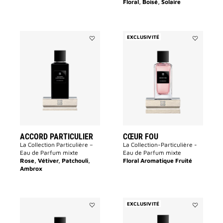
Floral, Boisé, Solaire
EXCLUSIVITÉ
Ajouter
Ajouter
ACCORD
CŒUR
PARTICULIER
FOU
à
à
la
la
liste
liste
des
des
souhaits
souhaits
ACCORD PARTICULIER
CŒUR FOU
La Collection Particulière –
La Collection-Particulière -
Eau de Parfum mixte
Eau de Parfum mixte
Rose, Vétiver, Patchouli,
Floral Aromatique Fruité
Ambrox
EXCLUSIVITÉ
Ajouter
Ajouter
Trouble
L'ENFANT