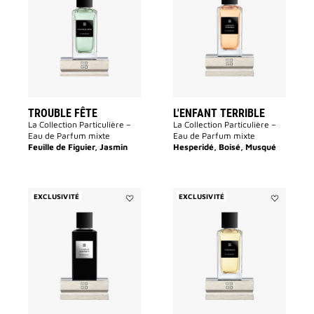
Fête
TERRIBLE
à
à
la
la
liste
liste
des
des
souhaits
souhaits
TROUBLE FÊTE
L'ENFANT TERRIBLE
La Collection Particulière –
La Collection Particulière –
Eau de Parfum mixte
Eau de Parfum mixte
Feuille de Figuier, Jasmin
Hesperidé, Boisé, Musqué
EXCLUSIVITÉ
EXCLUSIVITÉ
Ajouter
Ajouter
3
TAPAGEUR
AVENUE
à
GEORGE
la
V
liste
à
des
la
souhaits
liste
des
souhaits