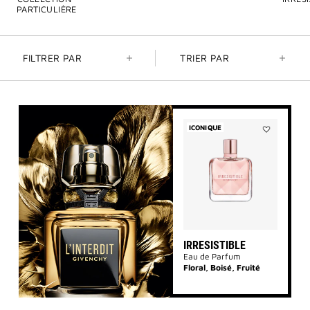
PARTICULIÈRE
FILTRER PAR
TRIER PAR
ICONIQUE
Ajouter
IRRESISTIBL
à
la
liste
des
souhaits
IRRESISTIBLE
Eau de Parfum
Floral, Boisé, Fruité