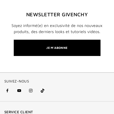
NEWSLETTER GIVENCHY
Soyez informé(e) en exclusivité de nos nouveaux
produits, des derniers looks et tutoriels vidéos.
JE M'ABONNE
SUIVEZ-NOUS
facebook
youtube
instagram
Tik
(nouvelle
(nouvelle
(nouvelle
Tok
fenêtre)
fenêtre)
fenêtre)
(new
SERVICE CLIENT
window)