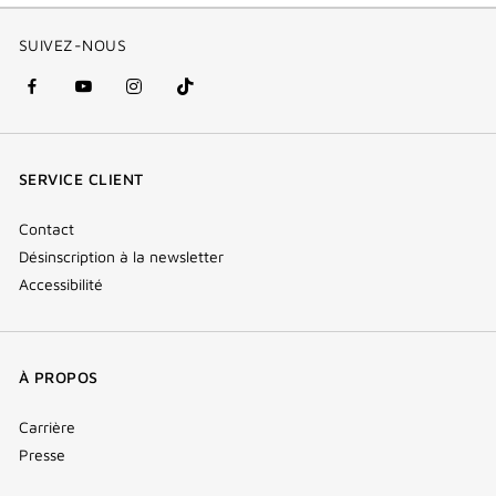
SUIVEZ-NOUS
facebook
youtube
instagram
Tik
(nouvelle
(nouvelle
(nouvelle
Tok
fenêtre)
fenêtre)
fenêtre)
(new
SERVICE CLIENT
window)
Contact
Désinscription à la newsletter
Accessibilité
À PROPOS
Carrière
Presse