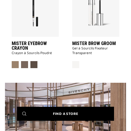
CRAYON
GROOM
à
à
la
la
liste
liste
des
des
souhaits
souhaits
MISTER EYEBROW
MISTER BROW GROOM
CRAYON
Gel à Sourcils Fixateur
Crayon à Sourcils Poudré
Transparent
(NEW
FIND A STORE
WINDOW)