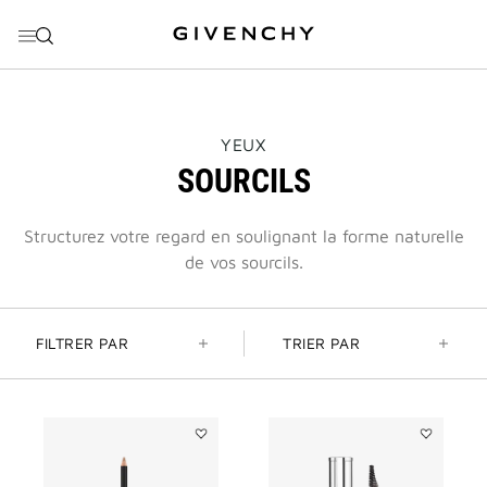
ALLER AU MENU
ALLER AU CONTENU
ALLER À LA RECHERCHE
THIS
YEUX
ACTION
SOURCILS
WILL
OPEN
A
NEW
Structurez votre regard en soulignant la forme naturelle
PAGE
de vos sourcils.
FILTRER PAR
TRIER PAR
Ajouter
Ajouter
MISTER
MISTER
EYEBROW
BROW