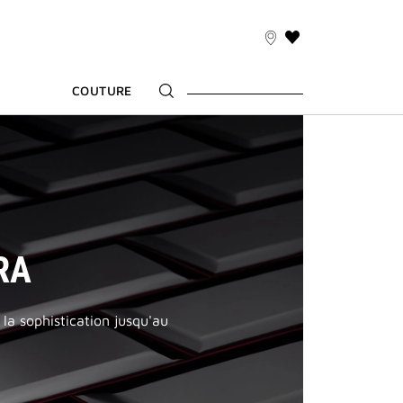
LISTE
DE
SOUHAITS
COUTURE
RA
 la sophistication jusqu'au