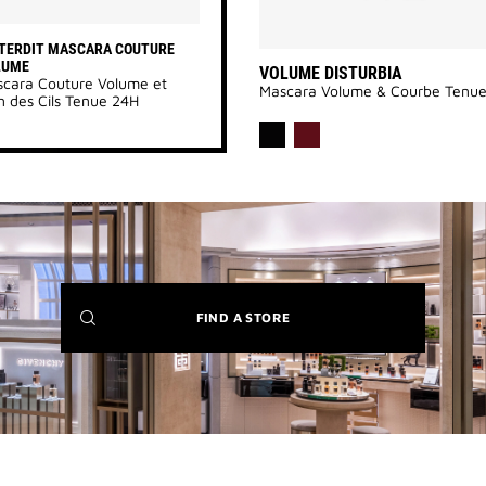
NTERDIT MASCARA COUTURE
LUME
VOLUME DISTURBIA
cara Couture Volume et
Mascara Volume & Courbe Tenu
n des Cils Tenue 24H
(NEW
FIND A STORE
WINDOW)