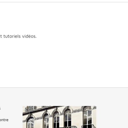
 tutoriels vidéos.
S
ontre