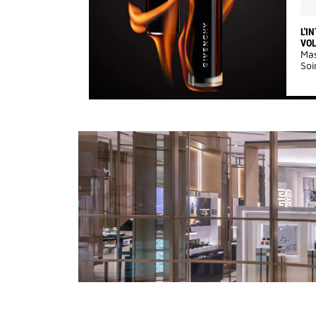
L'I
VO
Mas
Soi