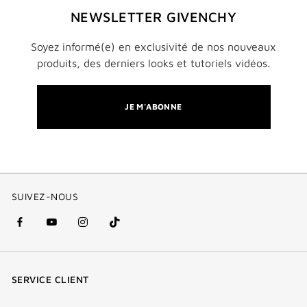
NEWSLETTER GIVENCHY
Soyez informé(e) en exclusivité de nos nouveaux
produits, des derniers looks et tutoriels vidéos.
JE M'ABONNE
SUIVEZ-NOUS
facebook
youtube
instagram
Tik
(nouvelle
(nouvelle
(nouvelle
Tok
fenêtre)
fenêtre)
fenêtre)
(new
SERVICE CLIENT
window)