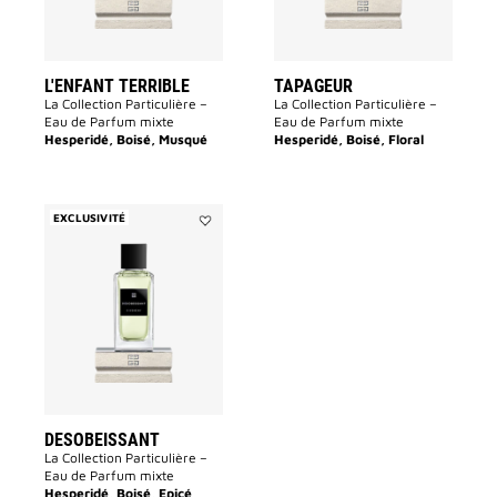
L'ENFANT TERRIBLE
TAPAGEUR
La Collection Particulière –
La Collection Particulière –
Eau de Parfum mixte
Eau de Parfum mixte
Hesperidé, Boisé, Musqué
Hesperidé, Boisé, Floral
EXCLUSIVITÉ
Ajouter
DESOBEISSANT
à
la
liste
des
souhaits
DESOBEISSANT
La Collection Particulière –
Eau de Parfum mixte
Hesperidé, Boisé, Epicé