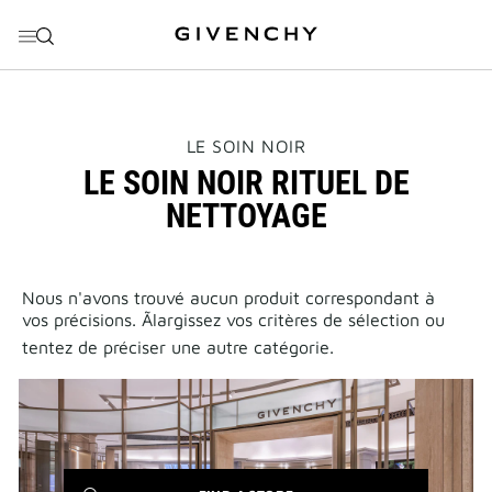
ALLER AU MENU
ALLER AU CONTENU
ALLER À LA RECHERCHE
THIS
LE SOIN NOIR
ACTION
LE SOIN NOIR RITUEL DE
WILL
OPEN
NETTOYAGE
A
NEW
PAGE
Nous n'avons trouvé aucun produit correspondant à
vos précisions. Ãlargissez vos critères de sélection ou
tentez de préciser une autre catégorie.