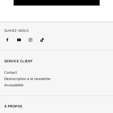
SUIVEZ-NOUS
facebook
youtube
instagram
Tik
(nouvelle
(nouvelle
(nouvelle
Tok
fenêtre)
fenêtre)
fenêtre)
(new
SERVICE CLIENT
window)
Contact
Désinscription à la newsletter
Accessibilité
À PROPOS