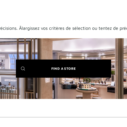
isions. Ãlargissez vos critères de sélection ou tentez de pré
(NEW
FIND A STORE
WINDOW)