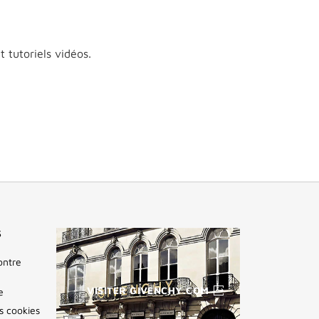
 tutoriels vidéos.
S
ontre
VISITER GIVENCHY.COM
e
es cookies