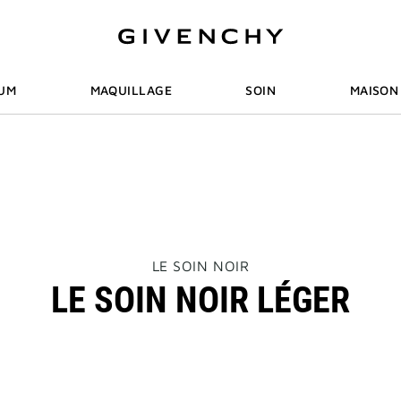
RCHE
UM
MAQUILLAGE
SOIN
MAISON
THIS
LE SOIN NOIR
ACTION
LE SOIN NOIR LÉGER
WILL
OPEN
A
NEW
PAGE