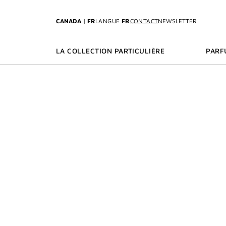
ALLER AU MENU
ALLER AU CONTENU
ALLER À LA RECHE
CANADA | FR
LANGUE
FR
CONTACT
NEWSLETTER
LA COLLECTION PARTICULIÈRE
PARF