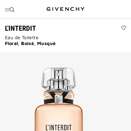
ALLER AU MENU
ALLER AU CONTENU
ALLER À LA RECHERCHE
L'INTERDIT
Ajo
Eau de Toilette
L'I
à
Floral, Boisé, Musqué
la
list
des
sou