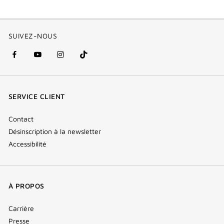
SUIVEZ-NOUS
facebook
youtube
instagram
Tik
(nouvelle
(nouvelle
(nouvelle
Tok
fenêtre)
fenêtre)
fenêtre)
(new
SERVICE CLIENT
window)
Contact
Désinscription à la newsletter
Accessibilité
À PROPOS
Carrière
Presse