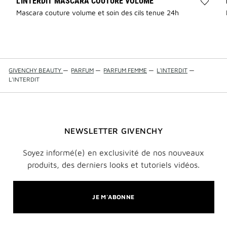
L'INTERDIT MASCARA COUTURE VOLUME
Ajout
Mascara couture volume et soin des cils tenue 24h
L'INT
MASC
COUT
VOLU
à
la
GIVENCHY BEAUTY
—
PARFUM
—
PARFUM FEMME
—
L'INTERDIT
—
liste
L'INTERDIT
des
souhai
NEWSLETTER GIVENCHY
Soyez informé(e) en exclusivité de nos nouveaux
produits, des derniers looks et tutoriels vidéos.
JE M'ABONNE