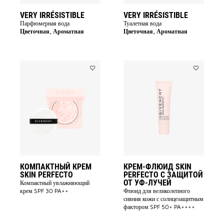
VERY IRRÉSISTIBLE
VERY IRRÉSISTIBLE
Парфюмерная вода
Туалетная вода
Цветочная, Ароматная
Цветочная, Ароматная
Add
Add
КОМПАКТНЫЙ
КРЕМ-
КРЕМ
ФЛЮИД
SKIN
SKIN
PERFECTO
PERFECTO
to
С
wishlist
ЗАЩИТОЙ
ОТ
УФ-
ЛУЧЕЙ
to
wishlist
КОМПАКТНЫЙ КРЕМ
КРЕМ-ФЛЮИД SKIN
SKIN PERFECTO
PERFECTO С ЗАЩИТОЙ
ОТ УФ-ЛУЧЕЙ
Компактный увлажняющий
крем SPF 30 PA++
Флюид для великолепного
сияния кожи с солнцезащитным
фактором SPF 50+ PA++++