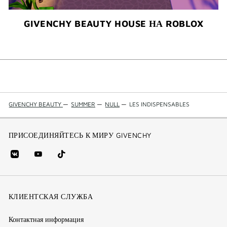
GIVENCHY BEAUTY HOUSE НА ROBLOX
GIVENCHY BEAUTY
—
SUMMER
—
NULL
—
LES INDISPENSABLES
ПРИСОЕДИНЯЙТЕСЬ К МИРУ GIVENCHY
vk
youtube
Tik
(new
(новое
Tok
window)
(новое
окно)
КЛИЕНТСКАЯ СЛУЖБА
окно)
Контактная информация