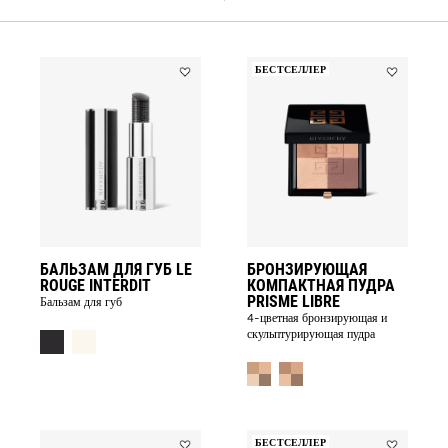
БЕСТСЕЛЛЕР
Add
Add
БАЛЬЗАМ
БРОНЗИР
ДЛЯ
КОМПАКТН
ГУБ
ПУДРА
LE
PRISME
ROUGE
LIBRE
INTERDIT
to
to
wishlist
wishlist
БАЛЬЗАМ ДЛЯ ГУБ LE
БРОНЗИРУЮЩАЯ
ROUGE INTERDIT
КОМПАКТНАЯ ПУДРА
PRISME LIBRE
Бальзам для губ
4-цветная бронзирующая и
скульптурирующая пудра
БЕСТСЕЛЛЕР