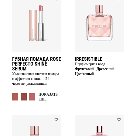
Add
Add
ГУБНАЯ
Irresistible
ПОМАДА
to
ROSE
wishlist
PERFECTO
SHINE
SERUM
to
wishlist
ГУБНАЯ ПОМАДА ROSE
IRRESISTIBLE
PERFECTO SHINE
Парфюмерная вода
SERUM
Фруктовый, Древесный,
Ухаживающая цветная помада
Цветочный
с эффектом сияния и 24-
часовым увлажнением
MORE COLOR AVAILABLE
ПОКАЗАТЬ
ЕЩЕ
Add
Add
ДЫМКА
IRRESISTIB
ДЛЯ
VERY