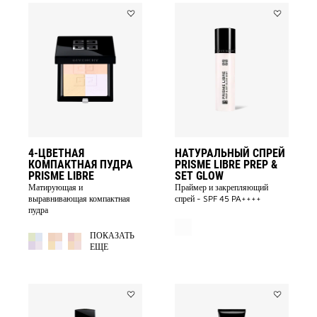
Add
Add
4-
НАТУРАЛЬ
ЦВЕТНАЯ
СПРЕЙ
КОМПАКТНАЯ
PRISME
ПУДРА
LIBRE
PRISME
PREP
LIBRE
&
to
SET
wishlist
GLOW
to
wishlist
4-ЦВЕТНАЯ
НАТУРАЛЬНЫЙ СПРЕЙ
КОМПАКТНАЯ ПУДРА
PRISME LIBRE PREP &
PRISME LIBRE
SET GLOW
Матирующая и
Праймер и закрепляющий
выравнивающая компактная
спрей - SPF 45 PA++++
пудра
MORE COLOR AVAILABLE
ПОКАЗАТЬ
ЕЩЕ
Add
Add
ТОНАЛЬНАЯ
МАСЛО-