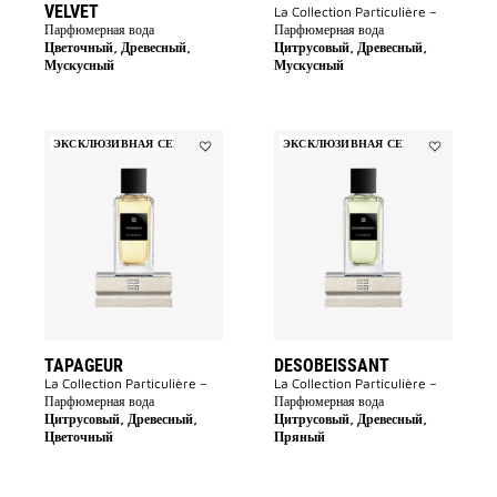
VELVET
La Collection Particulière –
Парфюмерная вода
Парфюмерная вода
Цветочный, Древесный,
Цитрусовый, Древесный,
Мускусный
Мускусный
ЭКСКЛЮЗИВНАЯ СЕРИЯ
ЭКСКЛЮЗИВНАЯ СЕРИЯ
Add
Add
Tapageur
Desobeissa
to
to
wishlist
wishlist
TAPAGEUR
DESOBEISSANT
La Collection Particulière –
La Collection Particulière –
Парфюмерная вода
Парфюмерная вода
Цитрусовый, Древесный,
Цитрусовый, Древесный,
Цветочный
Пряный