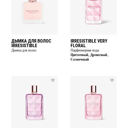
ВОЛОС
FLORAL
IRRESISTIBLE
to
to
wishlist
wishlist
ДЫМКА ДЛЯ ВОЛОС
IRRESISTIBLE VERY
IRRESISTIBLE
FLORAL
Дымка для волос
Парфюмерная вода
Цветочный, Древесный,
Солнечный
Add
Add
VERY
VERY
IRRÉSISTIBLE
IRRÉSISTIB
to
to
wishlist
wishlist