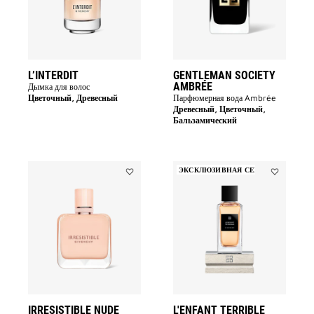
L’INTERDIT
GENTLEMAN SOCIETY
AMBRÉE
Дымка для волос
Цветочный, Древесный
Парфюмерная вода Ambrée
Древесный, Цветочный,
Бальзамический
ЭКСКЛЮЗИВНАЯ СЕРИЯ
Add
Add
IRRESISTIBLE
L'enfant
NUDE
Terrible
VELVET
to
to
wishlist
wishlist
IRRESISTIBLE NUDE
L'ENFANT TERRIBLE