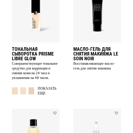
СЫВОРОТКА
ГЕЛЬ
PRISME
ДЛЯ
LIBRE
СНЯТИЯ
GLOW
МАКИЯЖА
to
LE
wishlist
SOIN
NOIR
to
wishlist
ТОНАЛЬНАЯ
МАСЛО-ГЕЛЬ ДЛЯ
СЫВОРОТКА PRISME
СНЯТИЯ МАКИЯЖА LE
LIBRE GLOW
SOIN NOIR
Совершенствующее тональное
Восстанавливающее масло-
средство для коррекции и
гель для снятия макияжа
сияния кожи на 24 часа и
увлажнения на 48 часов.
MORE COLOR AVAILABLE
ПОКАЗАТЬ
ЕЩЕ
Add
Add
XERYUS
ANGE
ROUGE
OU
to
DÉMON