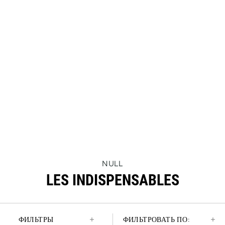
THIS
NULL
ACTION
LES INDISPENSABLES
WILL
OPEN
A
NEW
PAGE
ФИЛЬТРЫ
ФИЛЬТРОВАТЬ ПО: