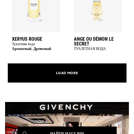
wishlist
LE
SECRET
to
wishlist
XERYUS ROUGE
ANGE OU DÉMON LE
SECRET
Туалетная вода
Ароматный, Древесный
ТУАЛЕТНАЯ ВОДА
LOAD MORE
(NEW
НАЙТИ МАГАЗИН