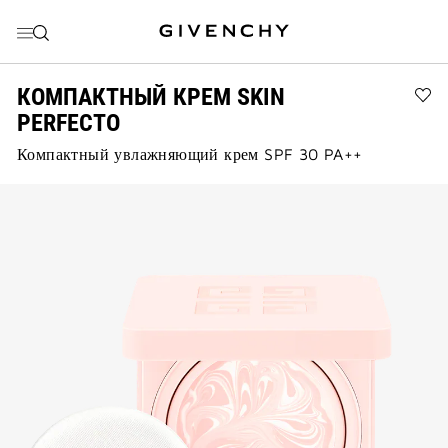
ПЕРЕЙТИ К МЕНЮ
ПЕРЕЙТИ К СОДЕРЖАНИЮ
ПЕРЕЙТИ К ПОИСКУ
КОМПАКТНЫЙ КРЕМ SKIN
Ad
PERFECTO
КО
КР
Компактный увлажняющий крем SPF 30 PA++
SK
PE
to
wis