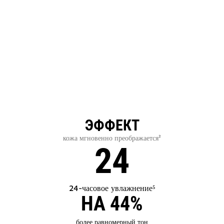
ЭФФЕКТ
кожа мгновенно преображается²
24
24-часовое увлажнение⁵
НА 44%
более равномерный тон