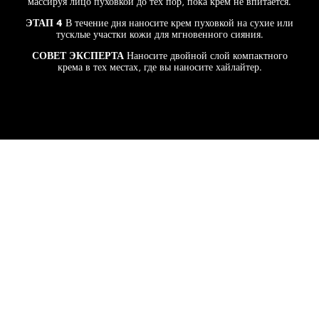
массируя лицо пуховкой до тех пор, пока крем не впитается.
ЭТАП 4
В течение дня наносите крем пуховкой на сухие или
тусклые участки кожи для мгновенного сияния.
СОВЕТ ЭКСПЕРТА
Наносите двойной слой компактного
крема в тех местах, где вы наносите хайлайтер.