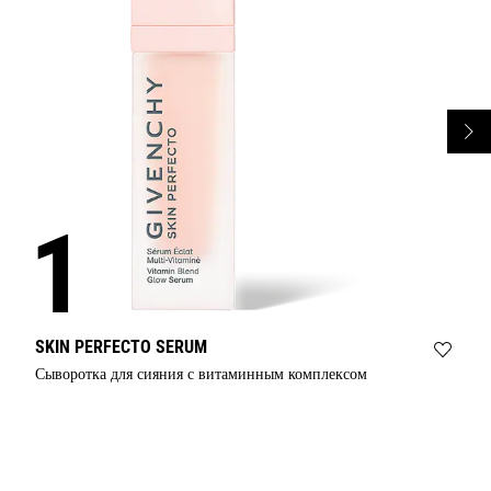
SKIN PERFECTO SERUM
Add
Сыворотка для сияния с витаминным комплексом
СЫВ
SKIN
PERF
to
wishli