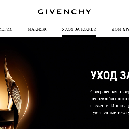
И К ПОИСКУ
МЕРИЯ
МАКИЯЖ
УХОД ЗА КОЖЕЙ
ДОМ GI
УХОД З
Совершенная прогр
непревзойденного
свежести. Иннова
чувственные текст