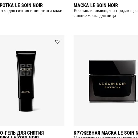
ОТКА LE SOIN NOIR
МАСКА LE SOIN NOIR
тка для сияния и лифтинга кожи
Восстанавливающая и придающая
сияние маска для лица
Add
МАСЛО-
ГЕЛЬ
ДЛЯ
СНЯТИЯ
МАКИЯЖА
LE
SOIN
NOIR
to
wishlist
О-ГЕЛЬ ДЛЯ СНЯТИЯ
КРУЖЕВНАЯ МАСКА LE SOIN N
ЯЖА LE SOIN NOIR
Укрепляющая кружевная маска дл