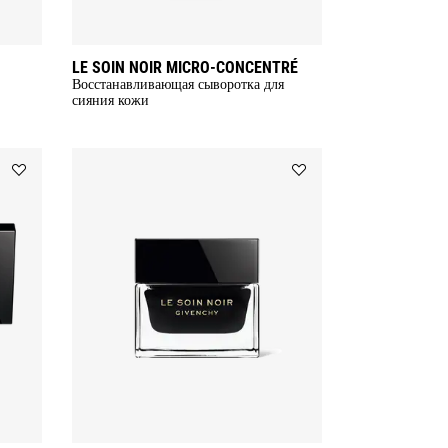
LE SOIN NOIR MICRO-CONCENTRÉ
Восстанавливающая сыворотка для
сияния кожи
Add
Add
МАСКА
КРЕМ
LE
ДЛЯ
SOIN
ОБЛАСТИ
NOIR
ВОКРУГ
to
ГЛАЗ
wishlist
LE
SOIN
NOIR
to
wishlist