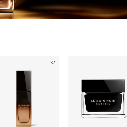
Add
МАСЛО
ДЛЯ
ЛИЦА
LE
SOIN
NOIR
to
wishlist