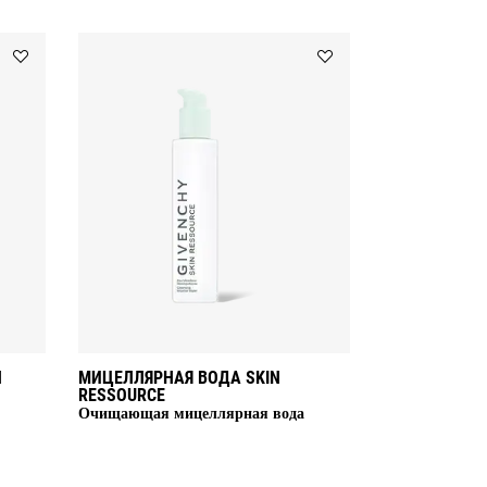
Add
Add
ОЧИЩАЮЩЕЕ
МИЦЕЛЛЯРНАЯ
СРЕДСТВО
ВОДА
SKIN
SKIN
RESSOURCE
RESSOURCE
to
to
wishlist
wishlist
N
МИЦЕЛЛЯРНАЯ ВОДА SKIN
RESSOURCE
Очищающая мицеллярная вода