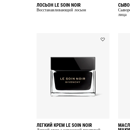
ЛОСЬОН LE SOIN NOIR
СЫВОР
Восстанавливающий лосьон
Сыворо
лица
Add
ЛЕГКИЙ
КРЕМ
LE
SOIN
NOIR
to
wishlist
ЛЕГКИЙ КРЕМ LE SOIN NOIR
МАСЛ
МАКИ
Легкий крем с невесомой текстурой