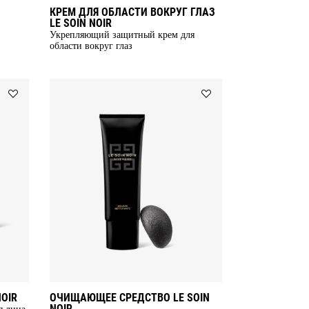
КРЕМ ДЛЯ ОБЛАСТИ ВОКРУГ ГЛАЗ
LE SOIN NOIR
Укрепляющий защитный крем для
области вокруг глаз
Add
Add
КРУЖЕВНАЯ
ОЧИЩАЮЩЕЕ
МАСКА
СРЕДСТВО
LE
LE
SOIN
SOIN
NOIR
NOIR
to
to
wishlist
wishlist
OIR
ОЧИЩАЮЩЕЕ СРЕДСТВО LE SOIN
NOIR
я лица