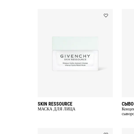
Add
SKIN
RESSOURCE
to
wishlist
SKIN RESSOURCE
СЫВО
МАСКА ДЛЯ ЛИЦА
Конце
сыворо