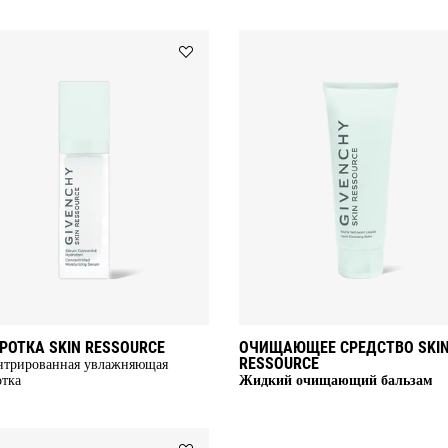
Add
СЫВОРОТКА
SKIN
RESSOURCE
to
wishlist
РОТКА SKIN RESSOURCE
ОЧИЩАЮЩЕЕ СРЕДСТВО SKI
RESSOURCE
нтрированная увлажняющая
тка
Жидкий очищающий бальзам