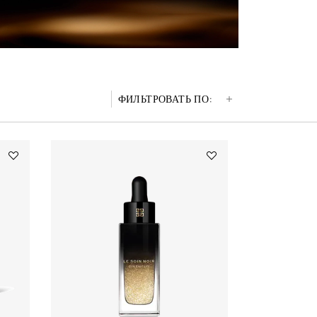
ФИЛЬТРОВАТЬ ПО:
Add
Add
КРЕМ
LE
LE
SOIN
SOIN
NOIR
NOIR
MICRO-
to
CONCENTRÉ
wishlist
to
wishlist