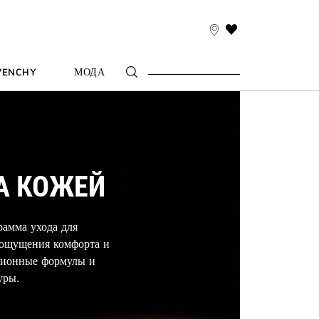
THIS
ACTION
WILL
VENCHY
МОДА
TAKE
YOU
TO
THE
WISH
LIST
PAGE
А КОЖЕЙ
амма ухода для
 ощущения комфорта и
ционные формулы и
уры.