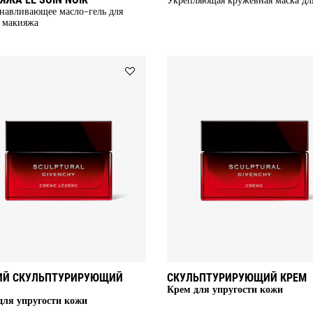
навливающее масло-гель для
 макияжа
Add
УЮЩАЯ
ЛЕГКИЙ
СКУЛЬПТУРИРУЮЩИЙ
КРЕМ
to
wishlist
ИЙ СКУЛЬПТУРИРУЮЩИЙ
СКУЛЬПТУРИРУЮЩИЙ КРЕМ
Крем для упругости кожи
для упругости кожи