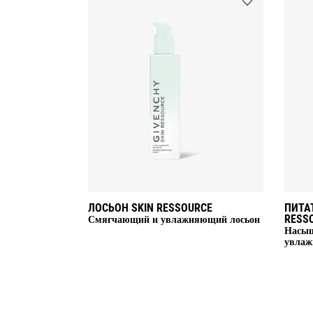
Add
ЛОСЬОН
SKIN
RESSOURCE
to
wishlist
ЛОСЬОН SKIN RESSOURCE
ПИТА
RESS
Смягчающий и увлажняющий лосьон
Насы
увлаж