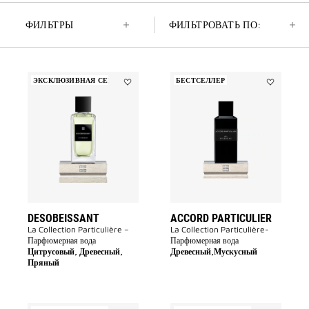
ФИЛЬТРЫ
ФИЛЬТРОВАТЬ ПО:
ЭКСКЛЮЗИВНАЯ СЕРИЯ
БЕСТСЕЛЛЕР
Add
Add
Desobeissant
Accord
to
Particulier
wishlist
to
wishlist
DESOBEISSANT
ACCORD PARTICULIER
La Collection Particulière –
La Collection Particulière-
Парфюмерная вода
Парфюмерная вода
Цитрусовый, Древесный,
Древесный,Мускусный
Пряный