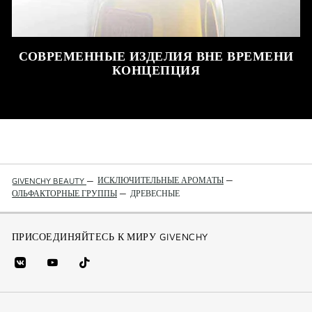
СОВРЕМЕННЫЕ ИЗДЕЛИЯ ВНЕ ВРЕМЕНИ
КОНЦЕПЦИЯ
ИСКЛЮЧИТЕЛЬНЫЕ АРОМАТЫ
—
GIVENCHY BEAUTY
—
ОЛЬФАКТОРНЫЕ ГРУППЫ
—
ДРЕВЕСНЫЕ
ПРИСОЕДИНЯЙТЕСЬ К МИРУ GIVENCHY
vk
youtube
Tik
(new
(новое
Tok
window)
(новое
окно)