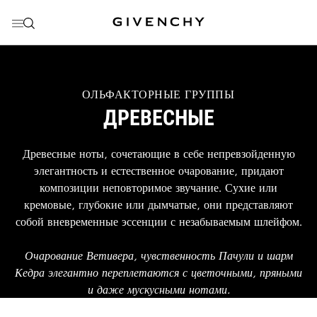
ПЕРЕЙТИ К МЕНЮ
ПЕРЕЙТИ К СОДЕРЖАНИЮ
ПЕРЕЙТИ К ПОИСКУ
THIS
ОЛЬФАКТОРНЫЕ ГРУППЫ
ACTION
ДРЕВЕСНЫЕ
WILL
OPEN
A
NEW
Древесные ноты, сочетающие в себе непревзойденную
PAGE
элегантность и естественное очарование, придают
композиции неповторимое звучание. Сухие или
кремовые, глубокие или дымчатые, они представляют
собой вневременные эссенции с незабываемым шлейфом.
Очарование Ветивера, чувственность Пачули и шарм
Кедра элегантно переплетаются с цветочными, пряными
и даже мускусными нотами.