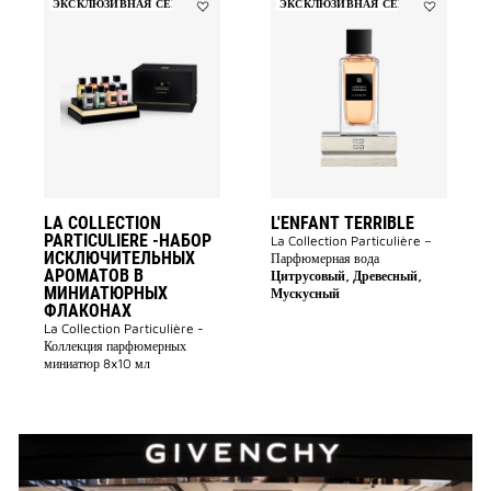
ЭКСКЛЮЗИВНАЯ СЕРИЯ
ЭКСКЛЮЗИВНАЯ СЕРИЯ
Add
Add
La
L'enfant
Collection
Terrible
Particuliere
to
-Набор
wishlist
исключительных
ароматов
в
миниатюрных
флаконах
to
wishlist
LA COLLECTION
L'ENFANT TERRIBLE
PARTICULIERE -НАБОР
La Collection Particulière –
ИСКЛЮЧИТЕЛЬНЫХ
Парфюмерная вода
АРОМАТОВ В
Цитрусовый, Древесный,
МИНИАТЮРНЫХ
Мускусный
ФЛАКОНАХ
La Collection Particulière -
Коллекция парфюмерных
миниатюр 8x10 мл