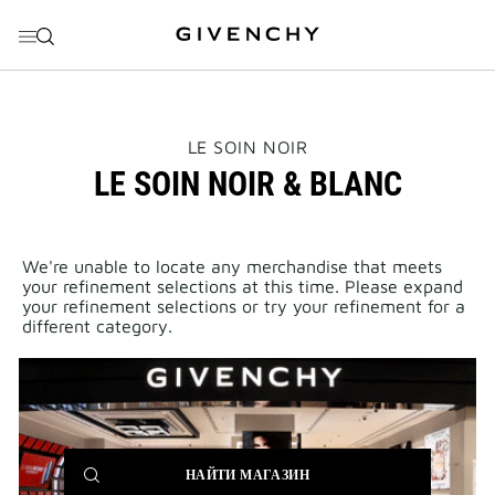
ПЕРЕЙТИ К МЕНЮ
ПЕРЕЙТИ К СОДЕРЖАНИЮ
ПЕРЕЙТИ К ПОИСКУ
THIS
LE SOIN NOIR
ACTION
LE SOIN NOIR & BLANC
WILL
OPEN
A
NEW
PAGE
We're unable to locate any merchandise that meets
your refinement selections at this time. Please expand
your refinement selections or try your refinement for a
different category.
(NEW
НАЙТИ МАГАЗИН