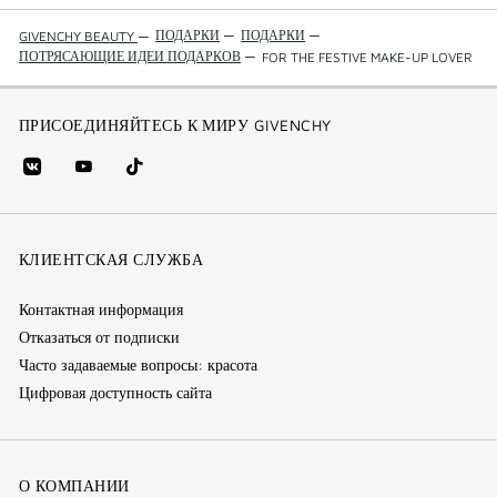
ПОДАРКИ
—
ПОДАРКИ
—
GIVENCHY BEAUTY
—
ПОТРЯСАЮЩИЕ ИДЕИ ПОДАРКОВ
—
FOR THE FESTIVE MAKE-UP LOVER
ПРИСОЕДИНЯЙТЕСЬ К МИРУ GIVENCHY
vk
youtube
Tik
(new
(новое
Tok
window)
(новое
окно)
КЛИЕНТСКАЯ СЛУЖБА
окно)
Контактная информация
Отказаться от подписки
Часто задаваемые вопросы: красота
Цифровая доступность сайта
О КОМПАНИИ