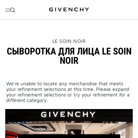
ПЕРЕЙТИ К МЕНЮ
ПЕРЕЙТИ К СОДЕРЖАНИЮ
ПЕРЕЙТИ К ПОИСКУ
THIS
LE SOIN NOIR
ACTION
СЫВОРОТКА ДЛЯ ЛИЦА LE SOIN
WILL
OPEN
NOIR
A
NEW
PAGE
We're unable to locate any merchandise that meets
your refinement selections at this time. Please expand
your refinement selections or try your refinement for a
different category.