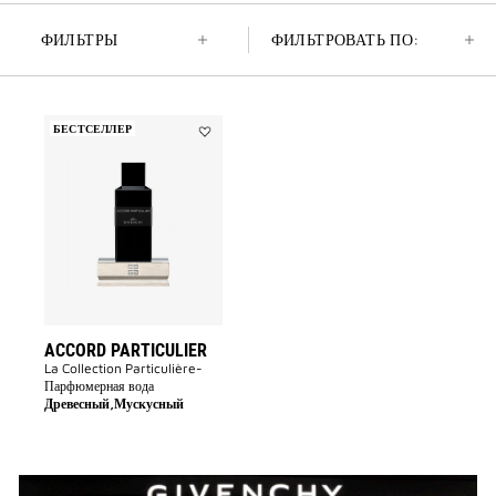
ФИЛЬТРЫ
ФИЛЬТРОВАТЬ ПО:
БЕСТСЕЛЛЕР
Add
Accord
Particulier
to
wishlist
ACCORD PARTICULIER
La Collection Particulière-
Парфюмерная вода
Древесный,Мускусный