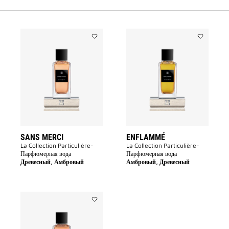
Add
Add
Sans
Enflammé
Merci
to
to
wishlist
wishlist
SANS MERCI
ENFLAMMÉ
La Collection Particulière-
La Collection Particulière-
Парфюмерная вода
Парфюмерная вода
Древесный, Амбровый
Амбровый, Древесный
Add
Garçon
Manqué
to