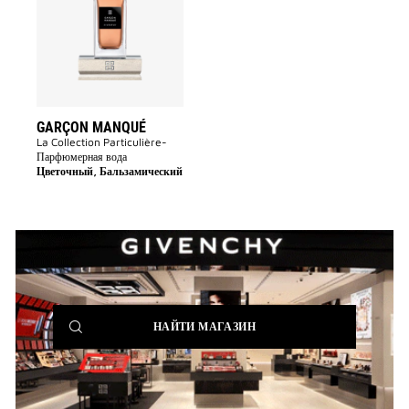
wishlist
GARÇON MANQUÉ
La Collection Particulière-
Парфюмерная вода
Цветочный, Бальзамический
(NEW
НАЙТИ МАГАЗИН
WINDOW)