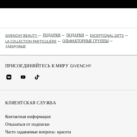
ПОДАРКИ
—
ПОДАРКИ
—
GIVENCHY BEAUTY
—
EXCEPTIONAL GIFTS
—
ОЛЬФАКТОРНЫЕ ГРУППЫ
—
LA COLLECTION PARTICULIÈRE
—
АМБРОВЫЕ
ПРИСОЕДИНЯЙТЕСЬ К МИРУ GIVENCHY
vk
youtube
Tik
(new
(новое
Tok
window)
(новое
окно)
КЛИЕНТСКАЯ СЛУЖБА
окно)
Контактная информация
Отказаться от подписки
Часто задаваемые вопросы: красота