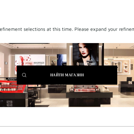
finement selections at this time. Please expand your refineme
(NEW
НАЙТИ МАГАЗИН
WINDOW)