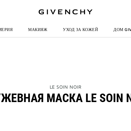
И К ПОИСКУ
МЕРИЯ
МАКИЯЖ
УХОД ЗА КОЖЕЙ
ДОМ GI
THIS
LE SOIN NOIR
ACTION
ЖЕВНАЯ МАСКА LE SOIN 
WILL
OPEN
A
NEW
PAGE