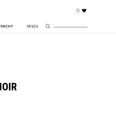
THIS
ACTION
WILL
VENCHY
МОДА
TAKE
YOU
TO
THE
WISH
LIST
PAGE
NOIR