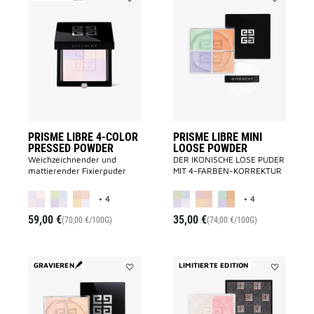
Add
Add
PRISME
PRISME
LIBRE
LIBRE
4-
MINI
COLOR
LOOSE
PRESSED
POWDER
POWDER
to
to
wishlist
wishlist
PRISME LIBRE 4-COLOR
PRISME LIBRE MINI
PRESSED POWDER
LOOSE POWDER
Weichzeichnender und
DER IKONISCHE LOSE PUDER
mattierender Fixierpuder
MIT 4-FARBEN-KORREKTUR
MORE COLOR AVAILABLE
MORE COLOR A
+ 4
+ 4
59,00 €
35,00 €
(70,00 €/100G)
(74,00 €/100G)
GRAVIEREN
LIMITIERTE EDITION
Add
Add
PRISME
PRISME
LIBRE
LIBRE
LOOSE
HIGHLIGHT