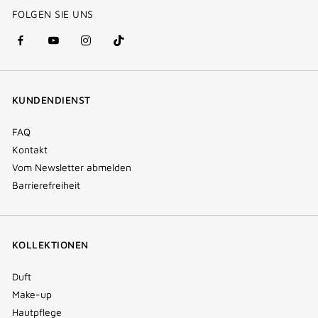
FOLGEN SIE UNS
facebook
youtube
instagram
Tik
(new
(new
(new
Tok
window)
window)
window)
(new
KUNDENDIENST
window)
FAQ
Kontakt
Vom Newsletter abmelden
Barrierefreiheit
KOLLEKTIONEN
Duft
Make-up
Hautpflege