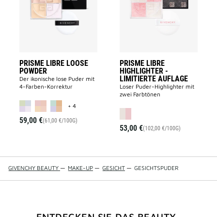
POWDER
-
to
LIMITIERTE
wishlist
AUFLAGE
to
wishlist
PRISME LIBRE LOOSE
PRISME LIBRE
POWDER
HIGHLIGHTER -
LIMITIERTE AUFLAGE
Der ikonische lose Puder mit
4-Farben-Korrektur
Loser Puder-Highlighter mit
zwei Farbtönen
MORE COLOR AVAILABLE
+ 4
59,00 €
(61,00 €/100G)
53,00 €
(102,00 €/100G)
GIVENCHY BEAUTY
—
MAKE-UP
—
GESICHT
—
GESICHTSPUDER
ENTDECKEN SIE DAS BEAUTY-