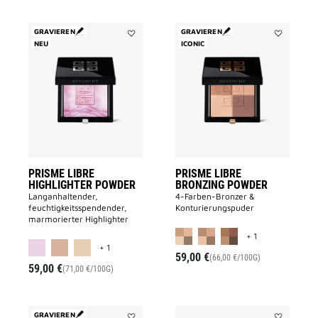
GRAVIEREN
GRAVIEREN
NEU
Add
ICONIC
Add
PRISME
PRISME
LIBRE
LIBRE
HIGHLIGHTER
BRONZING
POWDER
POWDER
to
to
wishlist
wishlist
PRISME LIBRE
PRISME LIBRE
HIGHLIGHTER POWDER
BRONZING POWDER
Langanhaltender,
4-Farben-Bronzer &
feuchtigkeitsspendender,
Konturierungspuder
marmorierter Highlighter
MORE COLOR A
+ 1
MORE COLOR AVAILABLE
+ 1
59,00 €
(66,00 €/100G)
59,00 €
(71,00 €/100G)
GRAVIEREN