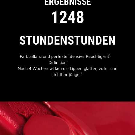
ERGEBNISSE
12
48
STUNDEN
STUNDEN
Farbbrillanz und perfekte
Intensive Feuchtigkeit²
Definition¹
Nach 4 Wochen wirken die Lippen glatter, voller und
sichtbar jünger³