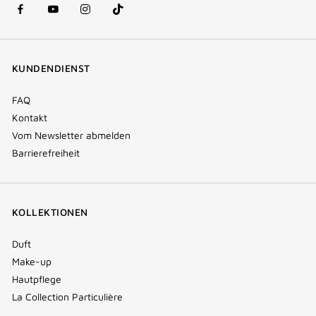
facebook
youtube
instagram
Tik
(new
(new
(new
Tok
window)
window)
window)
(new
KUNDENDIENST
window)
FAQ
Kontakt
Vom Newsletter abmelden
Barrierefreiheit
KOLLEKTIONEN
Duft
Make-up
Hautpflege
La Collection Particulière