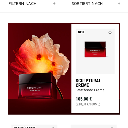
FILTERN NACH
SORTIERT NACH
NEU
Add
SCULPTURA
CREME
to
wishlist
SCULPTURAL
CREME
Straffende Creme
105,00 €
(210,00 €/100ML)