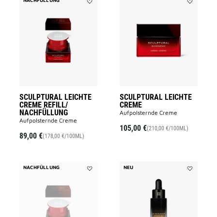
NACHFÜLLUNG
Add
Add
SCULPTURAL
SCULPTUR
LEICHTE
LEICHTE
CREME
CREME
REFILL/
to
NACHFÜLLUNG
wishlist
to
wishlist
SCULPTURAL LEICHTE
SCULPTURAL LEICHTE
CREME REFILL/
CREME
NACHFÜLLUNG
Aufpolsternde Creme
Aufpolsternde Creme
105,00 €
(210,00 €/100ML)
89,00 €
(178,00 €/100ML)
NACHFÜLLUNG
NEU
Add
Add
SCULPTURAL
LE
CREME
SOIN
REFILL/
NOIR
NACHFÜLLUNG
MICRO-
to
CONCENTR
wishlist
to