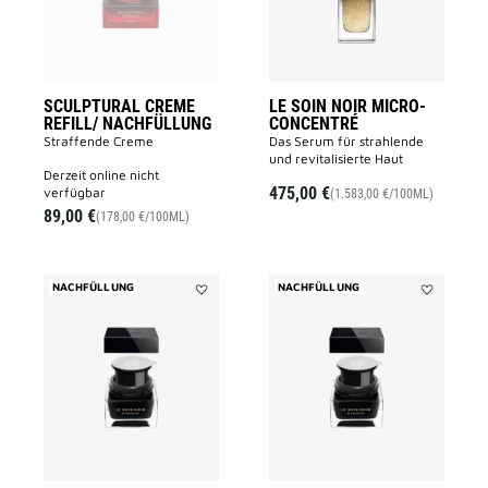
wishlist
SCULPTURAL CREME
LE SOIN NOIR MICRO-
REFILL/ NACHFÜLLUNG
CONCENTRÉ
Straffende Creme
Das Serum für strahlende
und revitalisierte Haut
derzeit online nicht
475,00 €
verfügbar
(1.583,00 €/100ML)
89,00 €
(178,00 €/100ML)
NACHFÜLLUNG
NACHFÜLLUNG
Add
Add
LE
LE
SOIN
SOIN
NOIR
NOIR
CREME
LIGHT
–
CREAM
REFILL/NACHFÜLLUNG
REFILL/NA
to
to
wishlist
wishlist