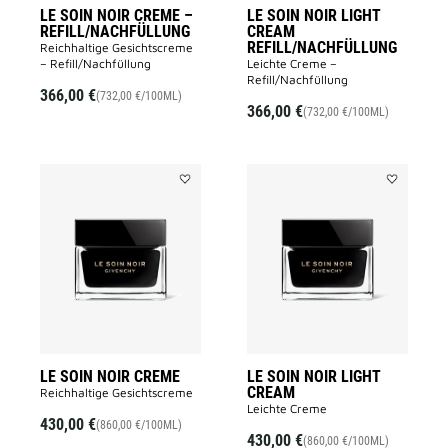
LE SOIN NOIR CREME –
LE SOIN NOIR LIGHT
REFILL/NACHFÜLLUNG
CREAM
REFILL/NACHFÜLLUNG
Reichhaltige Gesichtscreme
– Refill/Nachfüllung
Leichte Creme –
Refill/Nachfüllung
366,00 €
(732,00 €/100ML)
366,00 €
(732,00 €/100ML)
Add
Add
LE
LE
SOIN
SOIN
NOIR
NOIR
CREME
LIGHT
to
CREAM
wishlist
to
wishlist
LE SOIN NOIR CREME
LE SOIN NOIR LIGHT
CREAM
Reichhaltige Gesichtscreme
Leichte Creme
430,00 €
(860,00 €/100ML)
430,00 €
(860,00 €/100ML)