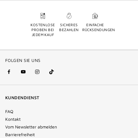
KOSTENLOSE
SICHERES
EINFACHE
PROBEN BEI
BEZAHLEN
RÜCKSENDUNGEN
JEDEM KAUF
FOLGEN SIE UNS
facebook
youtube
instagram
Tik
(new
(new
(new
Tok
window)
window)
window)
(new
KUNDENDIENST
window)
FAQ
Kontakt
Vom Newsletter abmelden
Barrierefreiheit