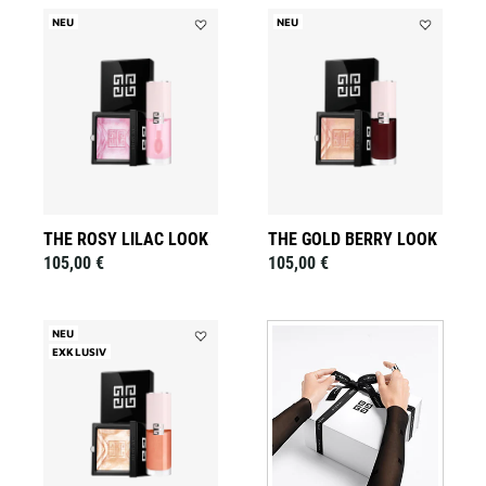
NEU
NEU
Add
Add
THE
THE
ROSY
GOLD
LILAC
BERRY
LOOK
LOOK
to
to
wishlist
wishlist
THE ROSY LILAC LOOK
THE GOLD BERRY LOOK
105,00 €
105,00 €
NEU
EXKLUSIV
Add
THE
PEARLY
PEACH
LOOK
to
wishlist