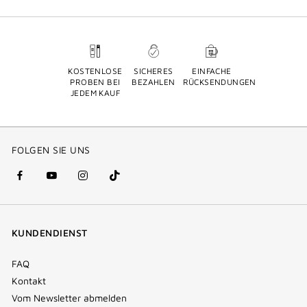
KOSTENLOSE
SICHERES
EINFACHE
PROBEN BEI
BEZAHLEN
RÜCKSENDUNGEN
JEDEM KAUF
FOLGEN SIE UNS
facebook
youtube
instagram
Tik
(new
(new
(new
Tok
window)
window)
window)
(new
KUNDENDIENST
window)
FAQ
Kontakt
Vom Newsletter abmelden