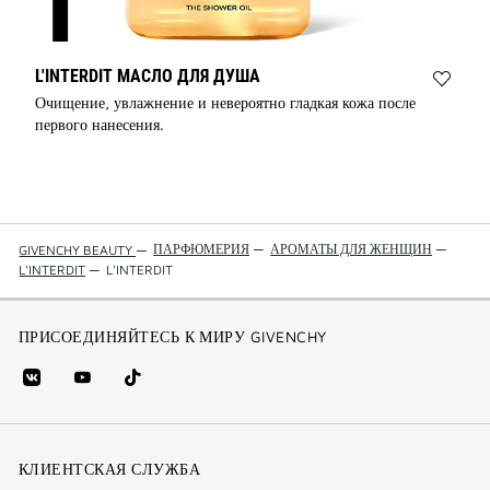
L'INTERDIT МАСЛО ДЛЯ ДУША
Add
Очищение, увлажнение и невероятно гладкая кожа после
L'INT
первого нанесения.
to
wishli
ПАРФЮМЕРИЯ
—
АРОМАТЫ ДЛЯ ЖЕНЩИН
—
GIVENCHY BEAUTY
—
L'INTERDIT
—
L'INTERDIT
ПРИСОЕДИНЯЙТЕСЬ К МИРУ GIVENCHY
vk
youtube
Tik
(new
(новое
Tok
window)
(новое
окно)
КЛИЕНТСКАЯ СЛУЖБА
окно)