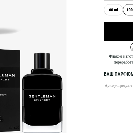
60 ml
100
Флакон изго
переработ
ВАШ ПАРФЮМ
Артикул продукта