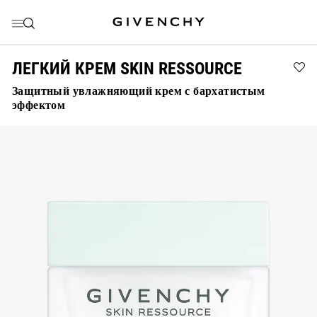
ПЕРЕЙТИ К МЕНЮ
ПЕРЕЙТИ К СОДЕРЖАНИЮ
ПЕРЕЙТИ К ПОИСКУ
ЛЕГКИЙ КРЕМ SKIN RESSOURCE
Ad
Защитный увлажняющий крем с бархатистым
ЛЕ
эффектом
КР
SK
RE
to
wis