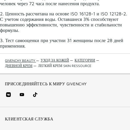
человек через 72 часа после нанесения продукта.
2. Ценность рассчитана на основе ISO 16128-1 и ISO 12128-2.
С учетом содержания воды. Оставшиеся 3% способствуют
повышению эффективности, чувственности и стабильности
формулы.
3. Тест самооценки при участии 31 женщины после 28 дней
применения.
УХОД ЗА КОЖЕЙ
—
КАТЕГОРИИ
—
GIVENCHY BEAUTY
—
ДНЕВНОЙ КРЕМ
—
ЛЕГКИЙ КРЕМ SKIN RESSOURCE
ПРИСОЕДИНЯЙТЕСЬ К МИРУ GIVENCHY
vk
youtube
Tik
(new
(новое
Tok
window)
(новое
окно)
КЛИЕНТСКАЯ СЛУЖБА
окно)