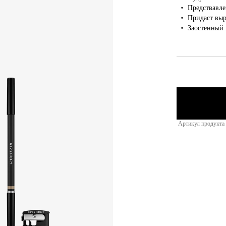
Предствавле
Придаст выр
Заостенный 
Артикул продукта