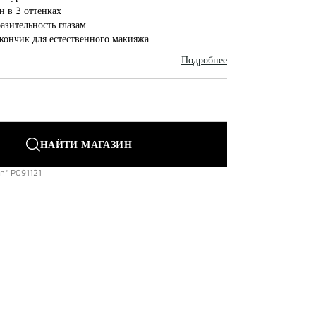
н в 3 оттенках
азительность глазам
кончик для естественного макияжа
Подробнее
НАЙТИ МАГАЗИН
n°
P091121