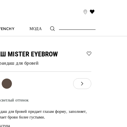
THIS
ACTION
WILL
VENCHY
МОДА
TAKE
YOU
TO
THE
WISH
Ш MISTER EYEBROW
LIST
Add
PAGE
рандаш для бровей
КАРАНДАШ
MISTER
EYEBROW
to
wishlist
светлый оттенок
даш для бровей придает глазам форму, заполняет,
лает брови более густыми.
кстура