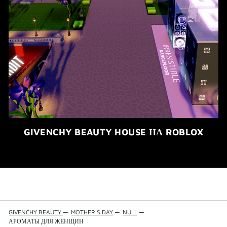
GIVENCHY BEAUTY HOUSE НА ROBLOX
GIVENCHY BEAUTY
—
MOTHER'S DAY
—
NULL
—
АРОМАТЫ ДЛЯ ЖЕНЩИН