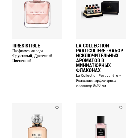
wishlist
Particulier
-Набор
исключите
ароматов
в
миниатюр
флаконах
to
wishlist
IRRESISTIBLE
LA COLLECTION
PARTICULIERE -НАБОР
Парфюмерная вода
ИСКЛЮЧИТЕЛЬНЫХ
Фруктовый, Древесный,
АРОМАТОВ В
Цветочный
МИНИАТЮРНЫХ
ФЛАКОНАХ
La Collection Particulière -
Коллекция парфюмерных
миниатюр 8x10 мл
Add
Add
L'Interdit
Cœur
to
Fou
wishlist
to
wishlist