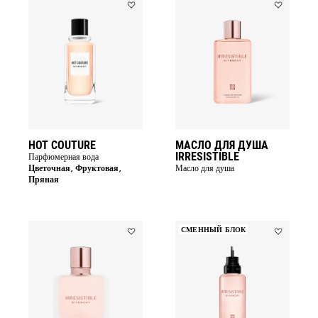
Add
Add
HOT
МАСЛО
COUTURE
ДЛЯ
to
ДУША
wishlist
IRRESISTIB
to
wishlist
HOT COUTURE
МАСЛО ДЛЯ ДУША
IRRESISTIBLE
Парфюмерная вода
Цветочная, Фруктовая,
Масло для душа
Пряная
СМЕННЫЙ БЛОК
Add
Add
ДЫМКА
IRRESISTIB
ДЛЯ
В
ВОЛОС
СМЕННОМ
IRRESISTIBLE
БЛОКЕ
to
to
wishlist
wishlist