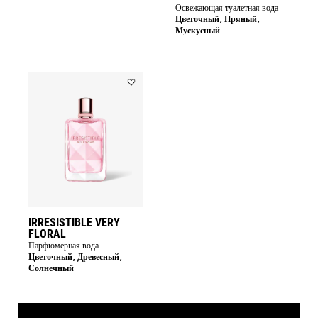
Освежающая туалетная вода
Цветочный, Пряный,
Мускусный
Add
IRRESISTIBLE
VERY
FLORAL
to
wishlist
IRRESISTIBLE VERY
FLORAL
Парфюмерная вода
Цветочный, Древесный,
Солнечный