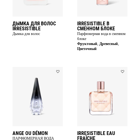
ДЫМКА ДЛЯ ВОЛОС
IRRESISTIBLE В
IRRESISTIBLE
СМЕННОМ БЛОКЕ
Дымка для волос
Парфюмерная вода в сменном
блоке
Фруктовый, Древесный,
Цветочный
Add
Add
ANGE
IRRESISTIB
OU
EAU
DÉMON
FRAÎCHE
to
to
wishlist
wishlist
ANGE OU DÉMON
IRRESISTIBLE EAU
FRAÎCHE
ПАРФЮМЕРНАЯ ВОДА