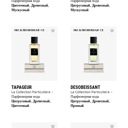
Парфюмерная вода
Парфюмерная вода
Цветочный, Древесный,
Цитрусовый, Древесный,
Мускусный
Мускусный
ЭКСКЛЮЗИВНАЯ СЕРИЯ
ЭКСКЛЮЗИВНАЯ СЕРИЯ
Add
Add
Tapageur
Desobeissa
to
to
wishlist
wishlist
TAPAGEUR
DESOBEISSANT
La Collection Particulière –
La Collection Particulière –
Парфюмерная вода
Парфюмерная вода
Цитрусовый, Древесный,
Цитрусовый, Древесный,
Цветочный
Пряный