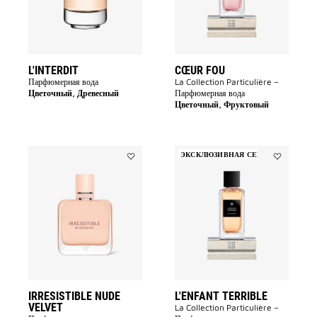
L'INTERDIT
CŒUR FOU
Парфюмерная вода
La Collection Particulière –
Цветочный, Древесный
Парфюмерная вода
Цветочный, Фруктовый
ЭКСКЛЮЗИВНАЯ СЕРИЯ
Add
Add
IRRESISTIBLE
L'enfant
NUDE
Terrible
VELVET
to
to
wishlist
wishlist
IRRESISTIBLE NUDE
L'ENFANT TERRIBLE
VELVET
La Collection Particulière –