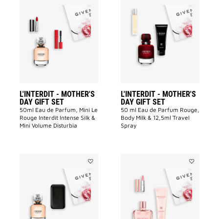
Add
Add
L'INTERDIT
L'INTERDIT
-
-
MOTHER'S
MOTHER'S
DAY
DAY
GIFT
GIFT
SET
SET
to
to
wishlist
wishlist
L'INTERDIT - MOTHER'S
L'INTERDIT - MOTHER'S
DAY GIFT SET
DAY GIFT SET
50ml Eau de Parfum, Mini Le
50 ml Eau de Parfum Rouge,
Rouge Interdit Intense Silk &
Body Milk & 12,5ml Travel
Mini Volume Disturbia
Spray
Add
Add
L'INTERDIT
IRRESISTIB
-
-
MOTHER'S
MOTHER'S
DAY
DAY
GIFT
GIFT
SET
SET
to
to