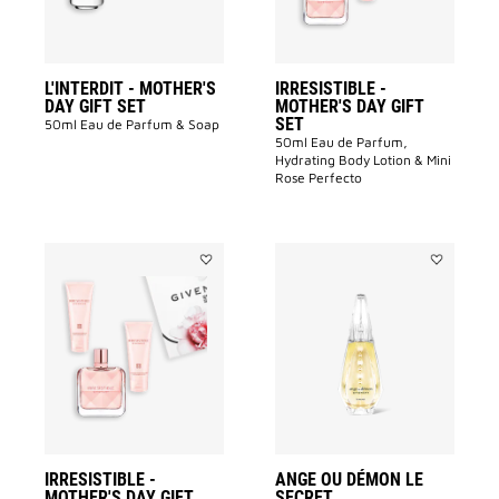
wishlist
wishlist
L'INTERDIT - MOTHER'S
IRRESISTIBLE -
DAY GIFT SET
MOTHER'S DAY GIFT
SET
50ml Eau de Parfum & Soap
50ml Eau de Parfum,
Hydrating Body Lotion & Mini
Rose Perfecto
Add
Add
IRRESISTIBLE
ANGE
-
OU
MOTHER'S
DÉMON
DAY
LE
GIFT
SECRET
SET
to
to
wishlist
wishlist
IRRESISTIBLE -
ANGE OU DÉMON LE
MOTHER'S DAY GIFT
SECRET