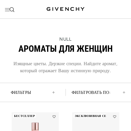
ПЕРЕЙТИ К МЕНЮ
ПЕРЕЙТИ К СОДЕРЖАНИЮ
ПЕРЕЙТИ К ПОИСКУ
THIS
NULL
ACTION
АРОМАТЫ ДЛЯ ЖЕНЩИН
WILL
OPEN
A
NEW
Изящные цветы. Дерзкие специи. Найдите аромат,
PAGE
который отражает Вашу истинную природу.
ФИЛЬТРЫ
ФИЛЬТРОВАТЬ ПО:
БЕСТСЕЛЛЕР
ЭКСКЛЮЗИВНАЯ СЕРИЯ
Add
Add
Irresistible
La
to
Collection