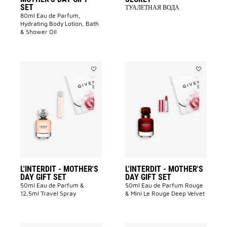
SET
ТУАЛЕТНАЯ ВОДА
80ml Eau de Parfum,
Hydrating Body Lotion, Bath
& Shower Oil
Add
Add
L'INTERDIT
L'INTERDIT
-
-
MOTHER'S
MOTHER'S
DAY
DAY
GIFT
GIFT
SET
SET
to
to
wishlist
wishlist
L'INTERDIT - MOTHER'S
L'INTERDIT - MOTHER'S
DAY GIFT SET
DAY GIFT SET
50ml Eau de Parfum &
50ml Eau de Parfum Rouge
12,5ml Travel Spray
& Mini Le Rouge Deep Velvet