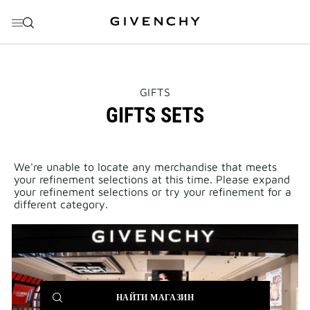
ПЕРЕЙТИ К МЕНЮ
ПЕРЕЙТИ К СОДЕРЖАНИЮ
ПЕРЕЙТИ К ПОИСКУ
THIS
GIFTS
ACTION
GIFTS SETS
WILL
OPEN
A
NEW
PAGE
We're unable to locate any merchandise that meets
your refinement selections at this time. Please expand
your refinement selections or try your refinement for a
different category.
(NEW
НАЙТИ МАГАЗИН