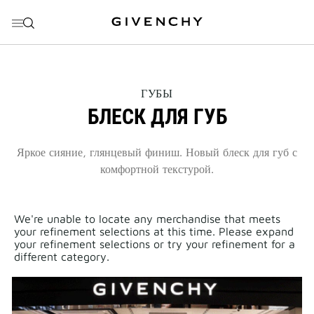
ПЕРЕЙТИ К МЕНЮ
ПЕРЕЙТИ К СОДЕРЖАНИЮ
ПЕРЕЙТИ К ПОИСКУ
THIS
ГУБЫ
ACTION
БЛЕСК ДЛЯ ГУБ
WILL
OPEN
A
NEW
Яркое сияние, глянцевый финиш. Новый блеск для губ с
PAGE
комфортной текстурой.
We're unable to locate any merchandise that meets
your refinement selections at this time. Please expand
your refinement selections or try your refinement for a
different category.