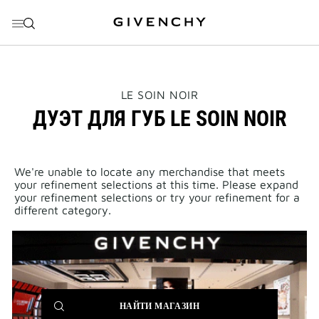
ПЕРЕЙТИ К МЕНЮ
ПЕРЕЙТИ К СОДЕРЖАНИЮ
ПЕРЕЙТИ К ПОИСКУ
THIS
LE SOIN NOIR
ACTION
ДУЭТ ДЛЯ ГУБ LE SOIN NOIR
WILL
OPEN
A
NEW
PAGE
We're unable to locate any merchandise that meets
your refinement selections at this time. Please expand
your refinement selections or try your refinement for a
different category.
(NEW
НАЙТИ МАГАЗИН