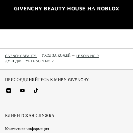
GIVENCHY BEAUTY HOUSE НА ROBLOX
УХОД ЗА КОЖЕЙ
—
GIVENCHY BEAUTY
—
LE SOIN NOIR
—
ДУЭТ ДЛЯ ГУБ LE SOIN NOIR
ПРИСОЕДИНЯЙТЕСЬ К МИРУ GIVENCHY
vk
youtube
Tik
(new
(новое
Tok
window)
(новое
окно)
КЛИЕНТСКАЯ СЛУЖБА
окно)
Контактная информация