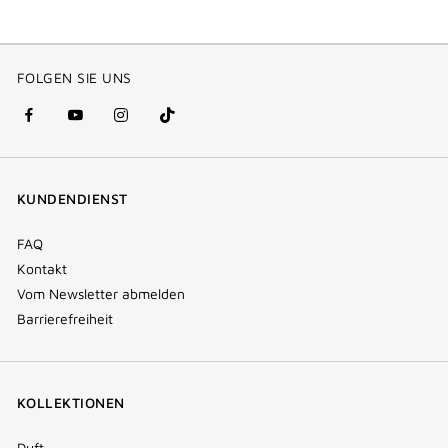
FOLGEN SIE UNS
facebook
youtube
instagram
Tik
(new
(new
(new
Tok
window)
window)
window)
(new
KUNDENDIENST
window)
FAQ
Kontakt
Vom Newsletter abmelden
Barrierefreiheit
KOLLEKTIONEN
Duft