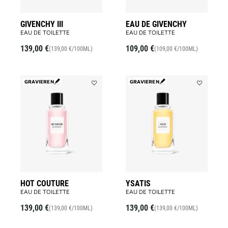
GIVENCHY III
EAU DE GIVENCHY
EAU DE TOILETTE
EAU DE TOILETTE
139,00 €
109,00 €
(139,00 €/100ML)
(109,00 €/100ML)
GRAVIEREN
GRAVIEREN
Add
Add
HOT
YSATIS
COUTURE
to
to
wishlist
wishlist
HOT COUTURE
YSATIS
EAU DE TOILETTE
EAU DE TOILETTE
139,00 €
139,00 €
(139,00 €/100ML)
(139,00 €/100ML)