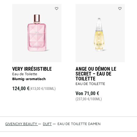
Add
Add
VERY
ANGE
IRRÉSISTIBLE
OU
to
DÉMON
wishlist
LE
SECRET
–
EAU
DE
TOILETTE
to
wishlist
VERY IRRÉSISTIBLE
ANGE OU DÉMON LE
SECRET – EAU DE
Eau de Toilette
TOILETTE
Blumig-aromatisch
EAU DE TOILETTE
124,00 €
(413,00 €/100ML)
Von
71,00 €
(237,00 €/100ML)
GIVENCHY BEAUTY
—
DUFT
—
EAU DE TOILETTE DAMEN