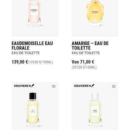
FLORALE
EAU
to
DE
wishlist
TOILETTE
to
wishlist
EAUDEMOISELLE EAU
AMARIGE – EAU DE
FLORALE
TOILETTE
EAU DE TOILETTE
EAU DE TOILETTE
139,00 €
Von
71,00 €
(139,00 €/100ML)
(237,00 €/100ML)
GRAVIEREN
GRAVIEREN
Add
Add
GIVENCHY
EAU
III
DE
to
GIVENCHY
wishlist
to
wishlist