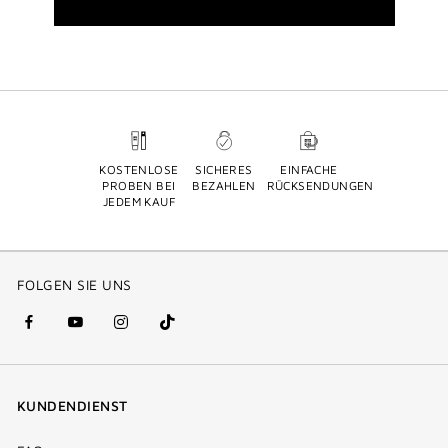
KOSTENLOSE
SICHERES
EINFACHE
PROBEN BEI
BEZAHLEN
RÜCKSENDUNGEN
JEDEM KAUF
FOLGEN SIE UNS
facebook
youtube
instagram
Tik
(new
(new
(new
Tok
window)
window)
window)
(new
KUNDENDIENST
window)