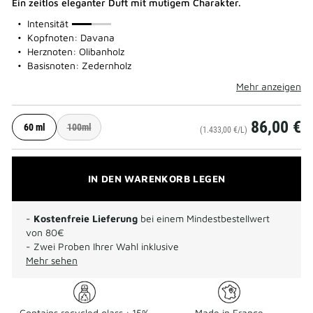
Ein zeitlos eleganter Duft mit mutigem Charakter.
50%
Intensität
Kopfnoten: Davana
Herznoten: Olibanholz
Basisnoten: Zedernholz
Mehr anzeigen
86,00 €
60 ml
100ml
(1.433,00 €/L)
IN DEN WARENKORB LEGEN
-
Kostenfreie Lieferung
bei einem Mindestbestellwert
von 80€
- Zwei Proben Ihrer Wahl inklusive
Mehr sehen
Contains recycled glass : 15%
Made in France