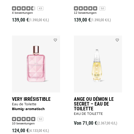
4.5
5.0
4 bewertungen
12 bewertungen
139,00 €
139,00 €
(1.390,00 €/L)
(1.390,00 €/L)
Add
Add
VERY
ANGE
IRRÉSISTIBLE
OU
to
DÉMON
wishlist
LE
SECRET
–
EAU
DE
TOILETTE
to
wishlist
VERY IRRÉSISTIBLE
ANGE OU DÉMON LE
SECRET – EAU DE
Eau de Toilette
TOILETTE
Blumig-aromatisch
EAU DE TOILETTE
5.0
Von
71,00 €
(2.367,00 €/L)
10 bewertungen
124,00 €
(4.133,00 €/L)