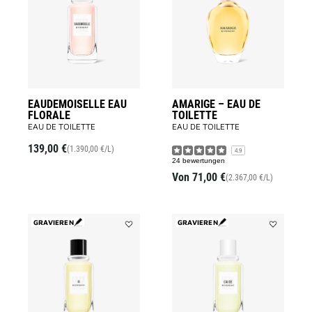
FLORALE
EAU
to
DE
wishlist
TOILETTE
to
wishlist
EAUDEMOISELLE EAU
AMARIGE – EAU DE
FLORALE
TOILETTE
EAU DE TOILETTE
EAU DE TOILETTE
139,00 €
(1.390,00 €/L)
4.9
24 bewertungen
Von
71,00 €
(2.367,00 €/L)
GRAVIEREN
GRAVIEREN
Add
Add
GIVENCHY
EAU
III
DE
to
GIVENCHY
wishlist
to
wishlist