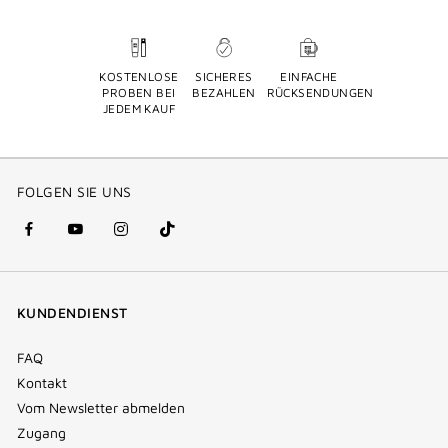
KOSTENLOSE
SICHERES
EINFACHE
PROBEN BEI
BEZAHLEN
RÜCKSENDUNGEN
JEDEM KAUF
FOLGEN SIE UNS
facebook
youtube
instagram
Tik
(new
(new
(new
Tok
window)
window)
window)
(new
KUNDENDIENST
window)
FAQ
Kontakt
Vom Newsletter abmelden
Zugang