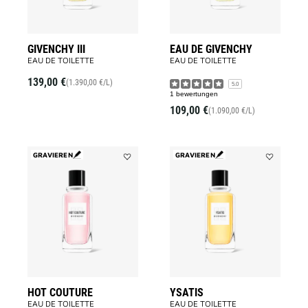
GIVENCHY III
EAU DE GIVENCHY
EAU DE TOILETTE
EAU DE TOILETTE
139,00 €
(1.390,00 €/L)
5.0
1 bewertungen
109,00 €
(1.090,00 €/L)
GRAVIEREN
GRAVIEREN
Add
Add
HOT
YSATIS
COUTURE
to
to
wishlist
wishlist
HOT COUTURE
YSATIS
EAU DE TOILETTE
EAU DE TOILETTE