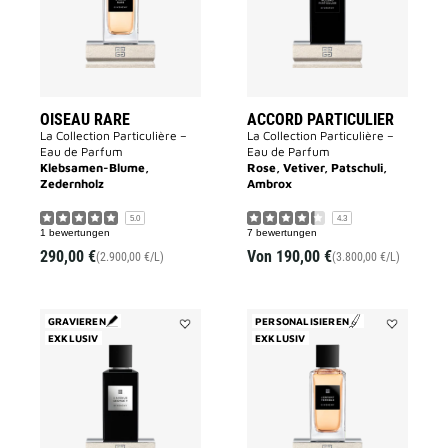
OISEAU RARE
ACCORD PARTICULIER
La Collection Particulière –
La Collection Particulière –
Eau de Parfum
Eau de Parfum
Klebsamen-Blume,
Rose, Vetiver, Patschuli,
Zedernholz
Ambrox
5.0
4.3
1 bewertungen
7 bewertungen
290,00 €
Von
190,00 €
(2.900,00 €/L)
(3.800,00 €/L)
GRAVIEREN
PERSONALISIEREN
EXKLUSIV
Add
EXKLUSIV
Add
3
L'ENFANT
AVENUE
TERRIBLE
GEORGE
to
V
wishlist
to
wishlist