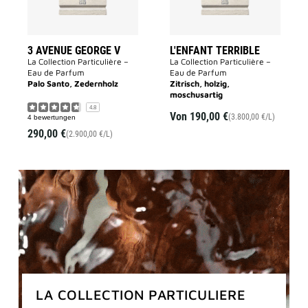
3 AVENUE GEORGE V
L'ENFANT TERRIBLE
La Collection Particulière –
La Collection Particulière –
Eau de Parfum
Eau de Parfum
Palo Santo, Zedernholz
Zitrisch, holzig,
moschusartig
4.8
Von
190,00 €
(3.800,00 €/L)
4 bewertungen
290,00 €
(2.900,00 €/L)
LA COLLECTION PARTICULIERE