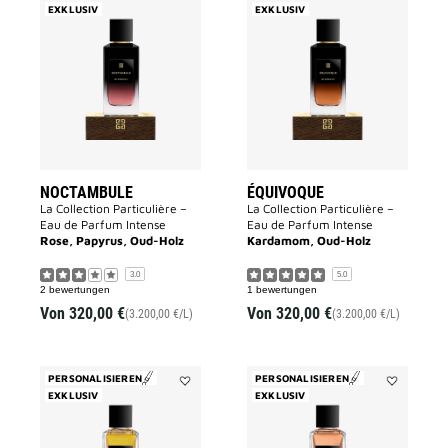
EXKLUSIV
Add
EXKLUSIV
Add
NOCTAMBULE
ÉQUIVOQUE
to
to
wishlist
wishlist
NOCTAMBULE
ÉQUIVOQUE
La Collection Particulière –
La Collection Particulière –
Eau de Parfum Intense
Eau de Parfum Intense
Rose, Papyrus, Oud-Holz
Kardamom, Oud-Holz
3.0
5.0
2 bewertungen
1 bewertungen
Von
320,00 €
Von
320,00 €
(3.200,00 €/L)
(3.200,00 €/L)
PERSONALISIEREN
PERSONALISIEREN
EXKLUSIV
Add
EXKLUSIV
Add
Enflammé
Garçon
to
Manqué
wishlist
to