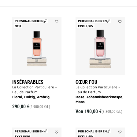
PERSONALISIEREN
PERSONALISIEREN
NEU
Add
EXKLUSIV
Add
INSÉPARABLES
CŒUR
to
FOU
wishlist
to
wishlist
INSÉPARABLES
CŒUR FOU
La Collection Particulière –
La Collection Particulière –
Eau de Parfum
Eau de Parfum
Floral, Holzig, Ambrig
Rose, Johannisbeerknospe,
Moos
290,00 €
(2.900,00 €/L)
Von
190,00 €
(3.800,00 €/L)
PERSONALISIEREN
PERSONALISIEREN
EXKLUSIV
Add
EXKLUSIV
Add