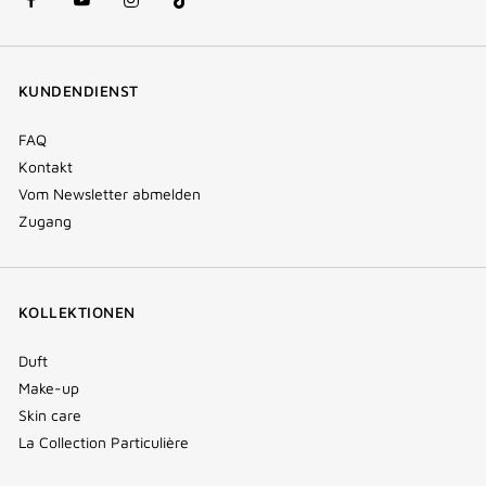
facebook
youtube
instagram
Tik
(new
(new
(new
Tok
window)
window)
window)
(new
KUNDENDIENST
window)
FAQ
Kontakt
Vom Newsletter abmelden
Zugang
KOLLEKTIONEN
Duft
Make-up
Skin care
La Collection Particulière