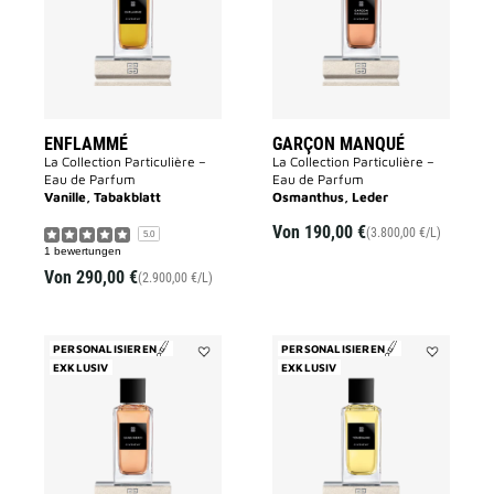
wishlist
ENFLAMMÉ
GARÇON MANQUÉ
La Collection Particulière –
La Collection Particulière –
Eau de Parfum
Eau de Parfum
Vanille, Tabakblatt
Osmanthus, Leder
Von
190,00 €
(3.800,00 €/L)
5.0
1 bewertungen
Von
290,00 €
(2.900,00 €/L)
PERSONALISIEREN
PERSONALISIEREN
EXKLUSIV
Add
EXKLUSIV
Add
SANS
TÉMÉRAIR
MERCI
to
to
wishlist
wishlist