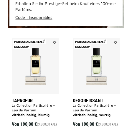
Erhalten Sie Ihr Prestige-Set beim Kauf eines 100-ml-
Parfüms.
Code : Inseparables
PERSONALISIEREN
PERSONALISIEREN
EXKLUSIV
Add
EXKLUSIV
Add
TAPAGEUR
DESOBEISS
to
to
wishlist
wishlist
TAPAGEUR
DESOBEISSANT
La Collection Particulière –
La Collection Particulière –
Eau de Parfum
Eau de Parfum
Zitrisch, holzig, blumig
Zitrisch, holzig, würzig
Von
190,00 €
Von
190,00 €
(3.800,00 €/L)
(3.800,00 €/L)