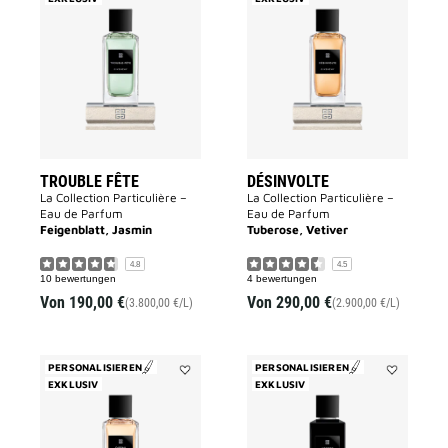
Trouble
Désinvolte
Fête
to
to
wishlist
wishlist
TROUBLE FÊTE
DÉSINVOLTE
La Collection Particulière –
La Collection Particulière –
Eau de Parfum
Eau de Parfum
Feigenblatt, Jasmin
Tuberose, Vetiver
4.8
4.5
10 bewertungen
4 bewertungen
Von
190,00 €
Von
290,00 €
(3.800,00 €/L)
(2.900,00 €/L)
PERSONALISIEREN
PERSONALISIEREN
EXKLUSIV
Add
EXKLUSIV
Add
OISEAU
Accord
RARE
Particulier
to
to
wishlist
wishlist