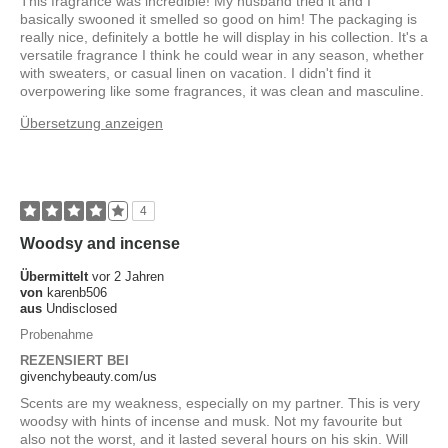
This fragrance was incredible! My husband tried it and I
basically swooned it smelled so good on him! The packaging is
really nice, definitely a bottle he will display in his collection. It's a
versatile fragrance I think he could wear in any season, whether
with sweaters, or casual linen on vacation. I didn't find it
overpowering like some fragrances, it was clean and masculine.
Übersetzung anzeigen
4
Woodsy and incense
Übermittelt
vor 2 Jahren
von
karenb506
aus
Undisclosed
Probenahme
REZENSIERT BEI
givenchybeauty.com/us
Scents are my weakness, especially on my partner. This is very
woodsy with hints of incense and musk. Not my favourite but
also not the worst, and it lasted several hours on his skin. Will