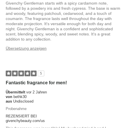
Givenchy Gentleman starts with a spicy cardamom note,
followed by a powdery iris and fresh cypress. The base is warm
and woody, featuring patchouli, cedarwood, and a touch of
coumarin. The fragrance lasts well throughout the day with
moderate projection. It's versatile enough for both day and
night. Givenchy Gentleman is a confident and sophisticated
scent, blending spicy, woody, and sweet notes. It's a great
addition to any collection.
Übersetzung anzeigen
5
Fantastic fragrance for men!
Übermittelt
vor 2 Jahren
von
bethk30
aus
Undisclosed
Probenahme
REZENSIERT BEI
givenchybeauty.com/us