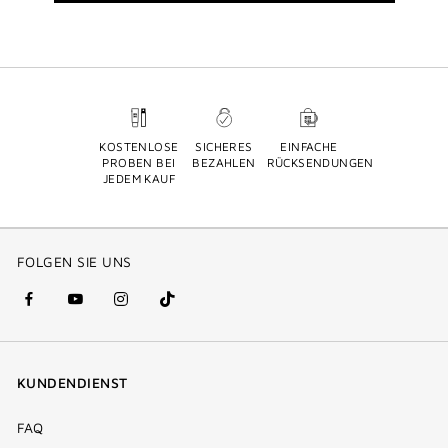
KOSTENLOSE
SICHERES
EINFACHE
PROBEN BEI
BEZAHLEN
RÜCKSENDUNGEN
JEDEM KAUF
FOLGEN SIE UNS
facebook
youtube
instagram
Tik
(new
(new
(new
Tok
window)
window)
window)
(new
KUNDENDIENST
window)
FAQ