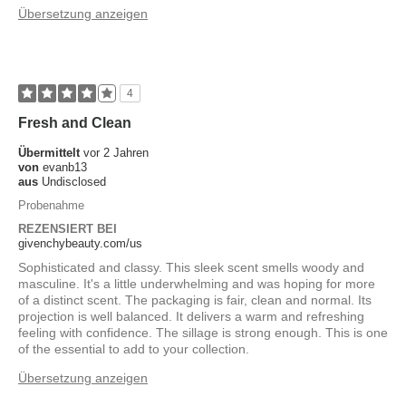
Übersetzung anzeigen
4
Fresh and Clean
Übermittelt
vor 2 Jahren
von
evanb13
aus
Undisclosed
Probenahme
REZENSIERT BEI
givenchybeauty.com/us
Sophisticated and classy. This sleek scent smells woody and
masculine. It's a little underwhelming and was hoping for more
of a distinct scent. The packaging is fair, clean and normal. Its
projection is well balanced. It delivers a warm and refreshing
feeling with confidence. The sillage is strong enough. This is one
of the essential to add to your collection.
Übersetzung anzeigen