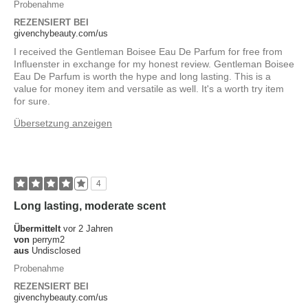
Probenahme
REZENSIERT BEI
givenchybeauty.com/us
I received the Gentleman Boisee Eau De Parfum for free from
Influenster in exchange for my honest review. Gentleman Boisee
Eau De Parfum is worth the hype and long lasting. This is a
value for money item and versatile as well. It's a worth try item
for sure.
Übersetzung anzeigen
4
Long lasting, moderate scent
Übermittelt
vor 2 Jahren
von
perrym2
aus
Undisclosed
Probenahme
REZENSIERT BEI
givenchybeauty.com/us