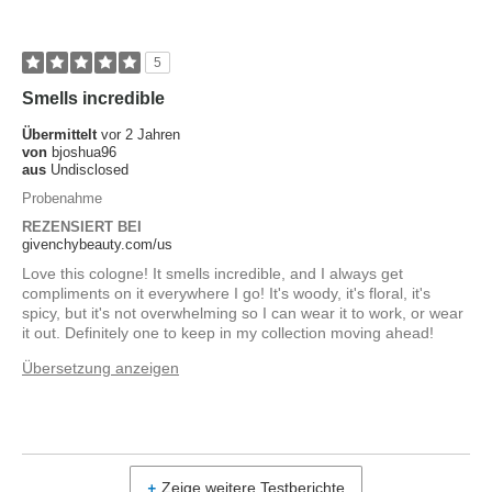
5
Smells incredible
Übermittelt
vor 2 Jahren
von
bjoshua96
aus
Undisclosed
Probenahme
REZENSIERT BEI
givenchybeauty.com/us
Love this cologne! It smells incredible, and I always get
compliments on it everywhere I go! It's woody, it's floral, it's
spicy, but it's not overwhelming so I can wear it to work, or wear
it out. Definitely one to keep in my collection moving ahead!
Übersetzung anzeigen
Zeige weitere Testberichte