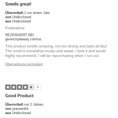
Smells great!
Übermittelt
1 vor einem Jahr
von
Undisclosed
aus
Undisclosed
Probenahme
REZENSIERT BEI
givenchybeauty.com/us
This product smells amazing, not too strong and lasts all day!
The smell is somewhat musky and sweet. I love it and would
highly recommend. I will be repurchasing when I run out.
Übersetzung anzeigen
4
Good Product
Übermittelt
vor 2 Jahren
von
praveenk8
aus
Undisclosed