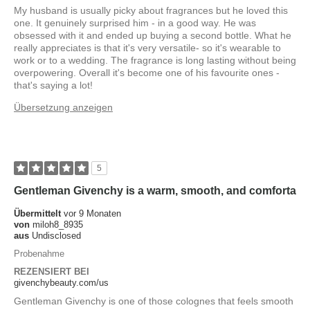
My husband is usually picky about fragrances but he loved this
one. It genuinely surprised him - in a good way. He was
obsessed with it and ended up buying a second bottle. What he
really appreciates is that it's very versatile- so it's wearable to
work or to a wedding. The fragrance is long lasting without being
overpowering. Overall it's become one of his favourite ones -
that's saying a lot!
Übersetzung anzeigen
5
Gentleman Givenchy is a warm, smooth, and comforta
Übermittelt
vor 9 Monaten
von
miloh8_8935
aus
Undisclosed
Probenahme
REZENSIERT BEI
givenchybeauty.com/us
Gentleman Givenchy is one of those colognes that feels smooth