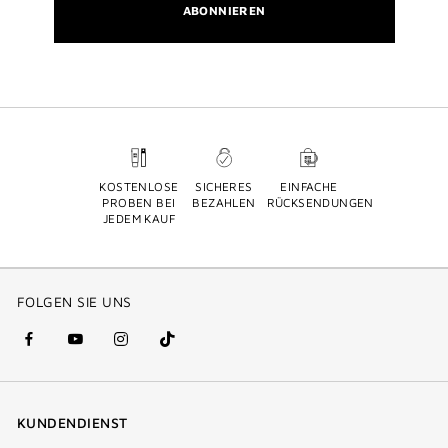
ABONNIEREN
KOSTENLOSE
SICHERES
EINFACHE
PROBEN BEI
BEZAHLEN
RÜCKSENDUNGEN
JEDEM KAUF
FOLGEN SIE UNS
facebook
youtube
instagram
Tik
(new
(new
(new
Tok
window)
window)
window)
(new
KUNDENDIENST
window)