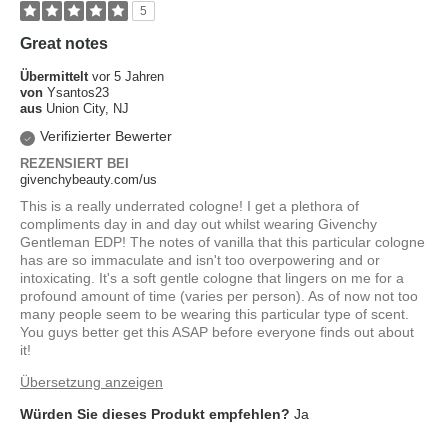
5
Great notes
Übermittelt
vor 5 Jahren
von
Ysantos23
aus
Union City, NJ
Verifizierter Bewerter
REZENSIERT BEI
givenchybeauty.com/us
This is a really underrated cologne! I get a plethora of
compliments day in and day out whilst wearing Givenchy
Gentleman EDP! The notes of vanilla that this particular cologne
has are so immaculate and isn't too overpowering and or
intoxicating. It's a soft gentle cologne that lingers on me for a
profound amount of time (varies per person). As of now not too
many people seem to be wearing this particular type of scent.
You guys better get this ASAP before everyone finds out about
it!
Übersetzung anzeigen
Würden Sie dieses Produkt empfehlen?
Ja