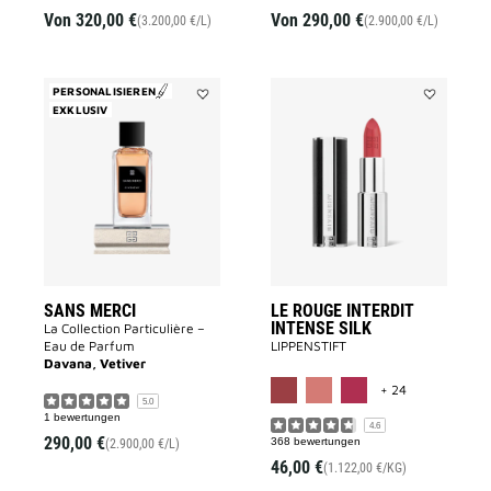
Von
320,00 €
Von
290,00 €
(3.200,00 €/L)
(2.900,00 €/L)
PERSONALISIEREN
EXKLUSIV
Add
Add
SANS
LE
MERCI
ROUGE
to
INTERDIT
wishlist
INTENSE
SILK
to
wishlist
SANS MERCI
LE ROUGE INTERDIT
INTENSE SILK
La Collection Particulière –
Eau de Parfum
LIPPENSTIFT
Davana, Vetiver
MORE COLOR 
+ 24
5.0
1 bewertungen
4.6
290,00 €
368 bewertungen
(2.900,00 €/L)
46,00 €
(1.122,00 €/KG)