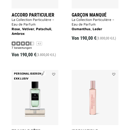
ACCORD PARTICULIER
GARÇON MANQUÉ
La Collection Particulière –
La Collection Particulière –
Eau de Parfum
Eau de Parfum
Rose, Vetiver, Patschuli,
Osmanthus, Leder
Ambrox
Von
190,00 €
(3.800,00 €/L)
4.3
7 bewertungen
Von
190,00 €
(3.800,00 €/L)
PERSONALISIEREN
EXKLUSIV
Add
Add
Trouble
IRRESISTIB
Fête
to
to
wishlist
wishlist