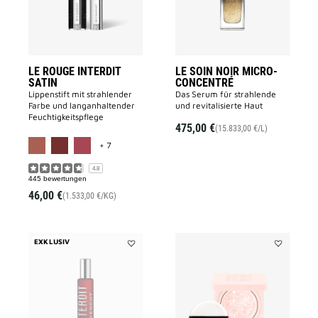
wishlist
to
wishlist
LE ROUGE INTERDIT
LE SOIN NOIR MICRO-
SATIN
CONCENTRÉ
Lippenstift mit strahlender
Das Serum für strahlende
Farbe und langanhaltender
und revitalisierte Haut
Feuchtigkeitspflege
475,00 €
(15.833,00 €/L)
MORE COLOR AVAILABLE
+ 7
4.8
445 bewertungen
46,00 €
(1.533,00 €/KG)
EXKLUSIV
Add
Add
L'INTERDIT
SKIN
to
PERFECTO
wishlist
to
wishlist