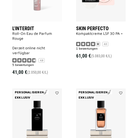
L'INTERDIT
SKIN PERFECTO
Roll-On Eau de Parfum
Kompaktcreme LSF 30 PA +
Rouge
4.0
derzeit online nicht
1 bewertungen
verfügbar
61,00 €
(5.083,00 €/L)
4.8
5 bewertungen
41,00 €
(2.050,00 €/L)
PERSONALISIEREN
PERSONALISIEREN
EXKLUSIV
Add
EXKLUSIV
Add
Accord
Garçon
Particulier
Manqué
to
to
wishlist
wishlist