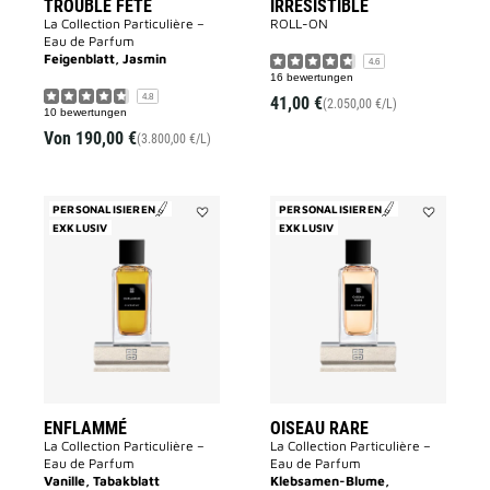
TROUBLE FÊTE
IRRESISTIBLE
La Collection Particulière –
ROLL-ON
Eau de Parfum
Feigenblatt, Jasmin
4.6
16 bewertungen
4.8
41,00 €
(2.050,00 €/L)
10 bewertungen
Von
190,00 €
(3.800,00 €/L)
PERSONALISIEREN
PERSONALISIEREN
EXKLUSIV
Add
EXKLUSIV
Add
Enflammé
OISEAU
to
RARE
wishlist
to
wishlist
ENFLAMMÉ
OISEAU RARE
La Collection Particulière –
La Collection Particulière –
Eau de Parfum
Eau de Parfum
Vanille, Tabakblatt
Klebsamen-Blume,