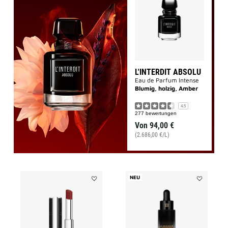
L'INTERDIT
ABSOLU
to
wishlist
L'INTERDIT ABSOLU
Eau de Parfum Intense
Blumig, holzig, Amber
4.5
277 bewertungen
Von
94,00 €
(2.686,00 €/L)
NEU
Add
Add
LE
LE
ROUGE
SOIN
INTERDIT
NOIR
SATIN
MICRO-
to
CONCENTR