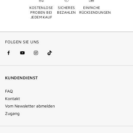
KOSTENLOSE
SICHERES
EINFACHE
PROBEN BEI
BEZAHLEN
RÜCKSENDUNGEN
JEDEM KAUF
FOLGEN SIE UNS
facebook
youtube
instagram
Tik
(new
(new
(new
Tok
window)
window)
window)
(new
KUNDENDIENST
window)
FAQ
Kontakt
Vom Newsletter abmelden
Zugang