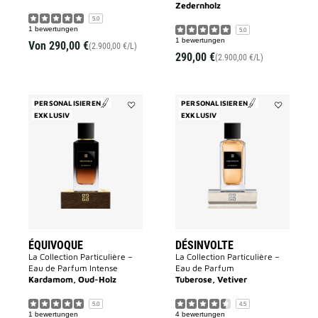
Zedernholz
5.0
1 bewertungen
5.0
1 bewertungen
Von
290,00 €
(2.900,00 €/L)
290,00 €
(2.900,00 €/L)
PERSONALISIEREN
PERSONALISIEREN
EXKLUSIV
Add
EXKLUSIV
Add
ÉQUIVOQUE
Désinvolte
to
to
wishlist
wishlist
ÉQUIVOQUE
DÉSINVOLTE
La Collection Particulière –
La Collection Particulière –
Eau de Parfum Intense
Eau de Parfum
Kardamom, Oud-Holz
Tuberose, Vetiver
5.0
4.5
1 bewertungen
4 bewertungen