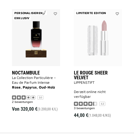
PERSONALISIEREN
LIMITIERTE EDITION
EXKLUSIV
Add
Add
NOCTAMBULE
LE
to
ROUGE
wishlist
SHEER
VELVET
to
wishlist
NOCTAMBULE
LE ROUGE SHEER
VELVET
La Collection Particulière –
Eau de Parfum Intense
LIPPENSTIFT
Rose, Papyrus, Oud-Holz
derzeit online nicht
verfügbar
3.0
2 bewertungen
4.3
Von
320,00 €
3 bewertungen
(3.200,00 €/L)
44,00 €
(1.048,00 €/KG)