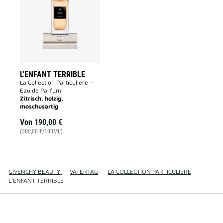
to
wishlist
L'ENFANT TERRIBLE
La Collection Particulière –
Eau de Parfum
Zitrisch, holzig,
moschusartig
Von
190,00 €
(380,00 €/100ML)
GIVENCHY BEAUTY
—
VATERTAG
—
LA COLLECTION PARTICULIÈRE
—
L'ENFANT TERRIBLE