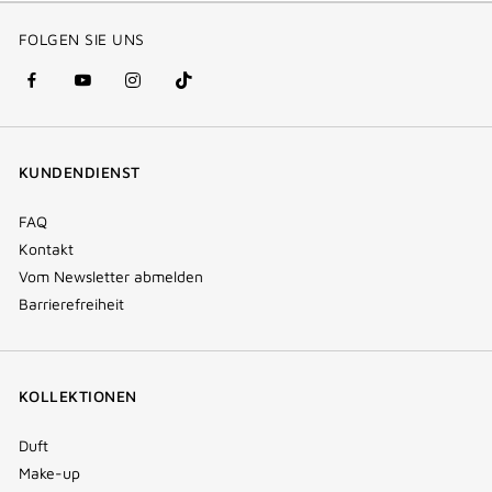
FOLGEN SIE UNS
facebook
youtube
instagram
Tik
(new
(new
(new
Tok
window)
window)
window)
(new
KUNDENDIENST
window)
FAQ
Kontakt
Vom Newsletter abmelden
Barrierefreiheit
KOLLEKTIONEN
Duft
Make-up