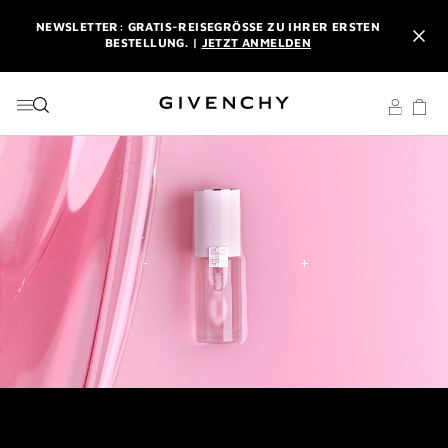
ZU MENÜ
ZU INHALT
ZU SUCHEN
NEWSLETTER: GRATIS-REISEGRÖSSE ZU IHRER ERSTEN B
ESTELLUNG. |
JETZT ANMELDEN
PROFITIEREN SIE VON KOSTENLOSEM EXPRESSVERSAND AB
EINEM EINKAUFSWERT VON 180 €. |
MEINE VORTEILE
L'INTERDIT ELIXIR: BEIM KAUF EINES DUFTES AB 50 ML
SCHENKEN WIR IHNEN EINE EXKLUSIVE MINIATUR DAZU. |
CODE :
ELIXIR
NEWSLETTER: GRATIS-REISEGRÖSSE ZU IHRER ERSTEN B
ESTELLUNG. |
JETZT ANMELDEN
PROFITIEREN SIE VON KOSTENLOSEM EXPRESSVERSAND AB
EINEM EINKAUFSWERT VON 180 €. |
MEINE VORTEILE