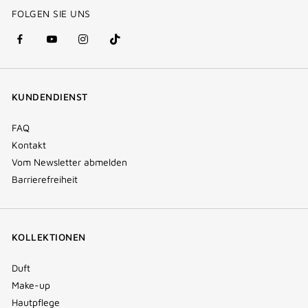
FOLGEN SIE UNS
facebook
youtube
instagram
Tik
(new
(new
(new
Tok
window)
window)
window)
(new
KUNDENDIENST
window)
FAQ
Kontakt
Vom Newsletter abmelden
Barrierefreiheit
KOLLEKTIONEN
Duft
Make-up
Hautpflege