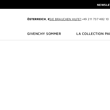
ZU MENÜ
ZU INHALT
ZU SUCHEN
NEWSLET
PROFITIEREN SIE V
L'INTERDIT ELIXIR: BEIM K
ÖSTERREICH, €
SIE BRAUCHEN HILFE?
+49 211 737 482 10
NEWSLET
PROFITIEREN SIE V
GIVENCHY SOMMER
LA COLLECTION PA