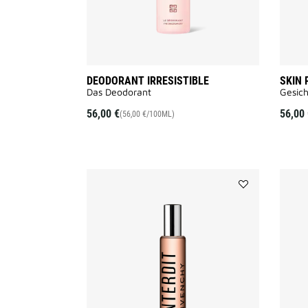
DEODORANT IRRESISTIBLE
SKIN 
Das Deodorant
Gesich
56,00 €
56,00 
(56,00 €/100ML)
Add
L'INTERDIT
to
wishlist