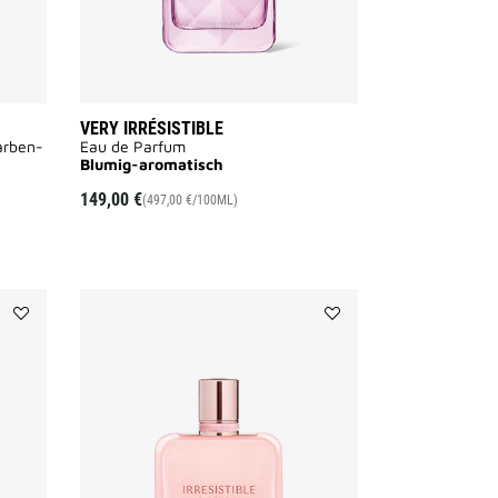
VERY IRRÉSISTIBLE
arben-
Eau de Parfum
Blumig-aromatisch
AILABLE
149,00 €
(497,00 €/100ML)
Add
Add
GENTLEMAN
IRRESISTIBLE
SOCIETY
ROSE
to
VELVET
wishlist
to
wishlist