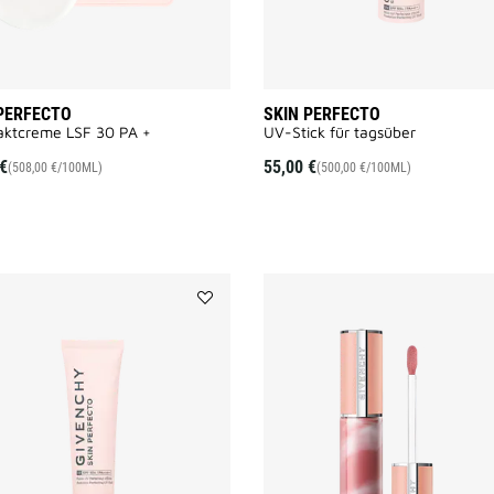
PERFECTO
SKIN PERFECTO
ktcreme LSF 30 PA +
UV-Stick für tagsüber
€
55,00 €
(508,00 €/100ML)
(500,00 €/100ML)
Add
SKIN
PERFECTO
to
wishlist