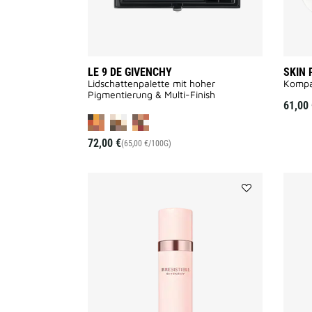
LE 9 DE GIVENCHY
SKIN 
Lidschattenpalette mit hoher
Kompa
Pigmentierung & Multi-Finish
61,00 
72,00 €
(65,00 €/100G)
Add
DEODORANT
IRRESISTIBLE
to
wishlist