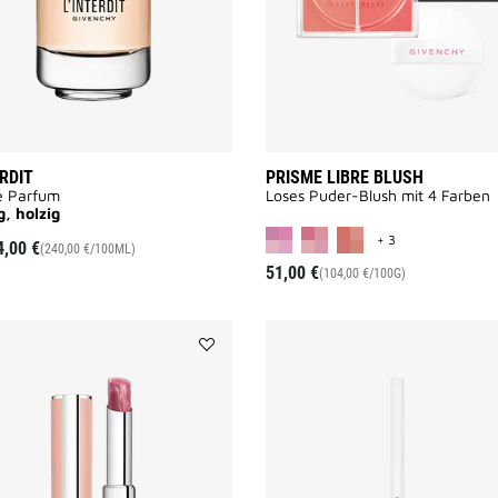
ERDIT
PRISME LIBRE BLUSH
e Parfum
Loses Puder-Blush mit 4 Farben
, holzig
MORE COLOR AV
+ 3
4,00 €
(240,00 €/100ML)
51,00 €
(104,00 €/100G)
Add
ROSE
PERFECTO
to
wishlist