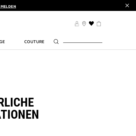
NMELDEN
€. |
MEINE VORTEILE
IATUR DAZU. | CODE :
ELIXIR
NMELDEN
WUNSCHLISTE
€. |
MEINE VORTEILE
GE
COUTURE
LICHE
ATIONEN