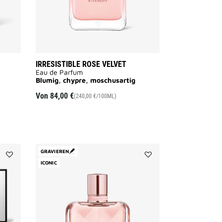
IRRESISTIBLE ROSE VELVET
Eau de Parfum
Blumig, chypre, moschusartig
Von
84,00 €
(240,00 €/100ML)
GRAVIEREN
Add
ICONIC
Add
PRISME
Irresistible
LIBRE
to
BLUSH
wishlist
to
wishlist