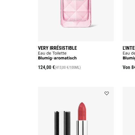
VERY IRRÉSISTIBLE
L'INT
Eau de Toilette
Eau d
Blumig-aromatisch
Blumig
124,00 €
Von
8
(413,00 €/100ML)
Add
LE
ROUGE
INTERDIT
INTENSE
SILK
to
wishlist