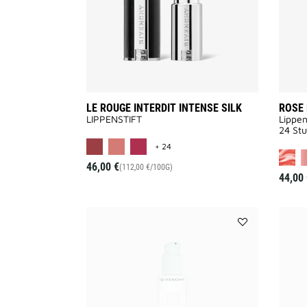
LE ROUGE INTERDIT INTENSE SILK
ROSE
LIPPENSTIFT
Lippen
24 Stu
MORE COLOR AVAILABLE
+ 24
46,00 €
(112,00 €/100G)
44,00 
Add
RESSOURCE
to
wishlist