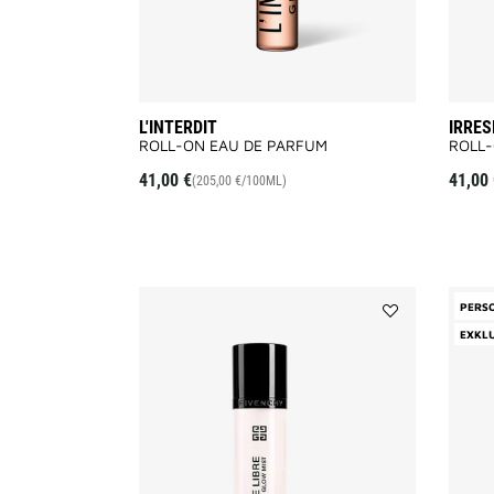
L'INTERDIT
IRRES
ROLL-ON EAU DE PARFUM
ROLL
41,00 €
41,00 
(205,00 €/100ML)
PERSO
Add
EXKL
PRISME
LIBRE
PREP
&
SET
GLOW
MIST
to
wishlist