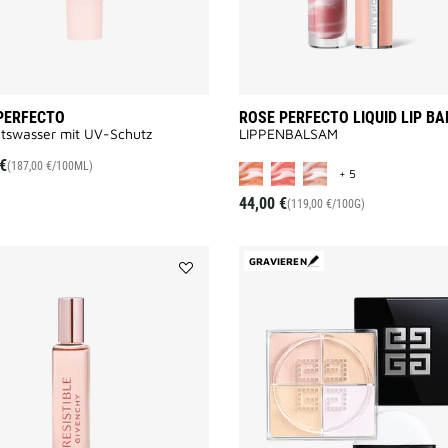
PERFECTO
ROSE PERFECTO LIQUID LIP B
tswasser mit UV-Schutz
LIPPENBALSAM
MORE COLOR AV
€
(187,00 €/100ML)
+ 5
44,00 €
(119,00 €/100G)
GRAVIEREN
Add
IRRESISTIBLE
to
wishlist