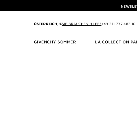
ZU MENÜ
ZU INHALT
ZU SUCHEN
NEWSLET
PROFITIEREN SIE V
L'INTERDIT ELIXIR: BEIM K
ÖSTERREICH, €
SIE BRAUCHEN HILFE?
+49 211 737 482 10
NEWSLET
PROFITIEREN SIE V
GIVENCHY SOMMER
LA COLLECTION PA