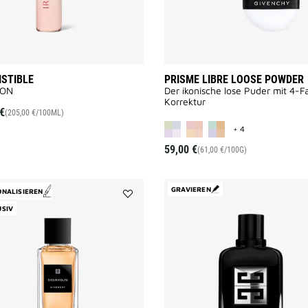
ISTIBLE
PRISME LIBRE LOOSE POWDER
-ON
Der ikonische lose Puder mit 4-F
Korrektur
€
(205,00 €/100ML)
MORE COLOR AV
+ 4
59,00 €
(61,00 €/100G)
GRAVIEREN
NALISIEREN
Add
USIV
Désinvolte
to
wishlist