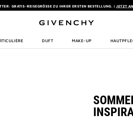
TER: GRATIS-REISEGRÖSSE ZU IHRER ERSTEN BESTELLUNG. |
JETZT A
ON KOSTENLOSEM EXPRESSVERSAND AB EINEM EINKAUFSWERT VON 180 
AUF EINES DUFTES AB 50 ML SCHENKEN WIR IHNEN EINE EXKLUSIVE MIN
TER: GRATIS-REISEGRÖSSE ZU IHRER ERSTEN BESTELLUNG. |
JETZT A
ON KOSTENLOSEM EXPRESSVERSAND AB EINEM EINKAUFSWERT VON 180 
RTICULIÈRE
DUFT
MAKE-UP
HAUTPFLE
SOMMER
INSPIR