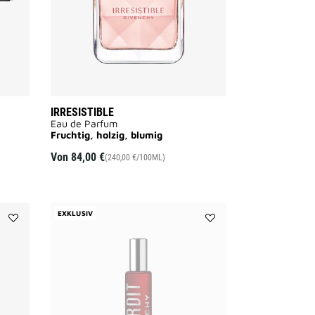
IRRESISTIBLE
Eau de Parfum
Fruchtig, holzig, blumig
AILABLE
Von
84,00 €
(240,00 €/100ML)
EXKLUSIV
Add
Add
KHÔL
L'INTERDIT
COUTURE
to
WATERPROOF
wishlist
to
wishlist