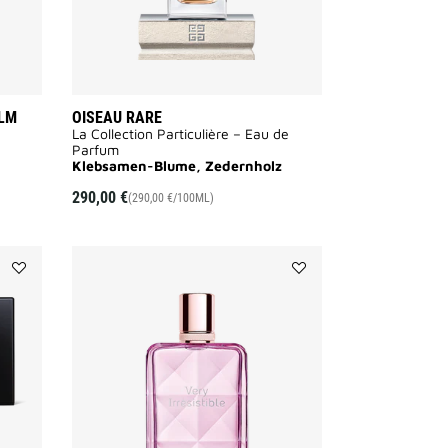
ALM
OISEAU RARE
La Collection Particulière – Eau de
Parfum
AILABLE
Klebsamen-Blume, Zedernholz
290,00 €
(290,00 €/100ML)
Add
Add
PRISME
VERY
LIBRE
IRRÉSISTIBLE
LOOSE
to
POWDER
wishlist
to
wishlist