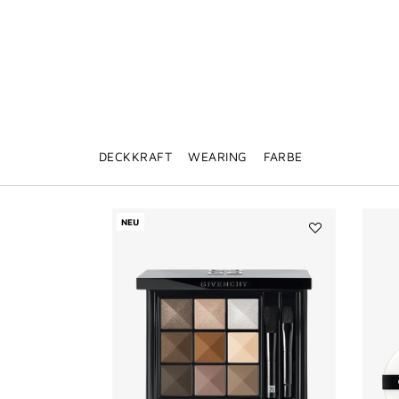
DECKKRAFT
WEARING
FARBE
NEU
Add
LE
9
DE
GIVENCHY
to
wishlist