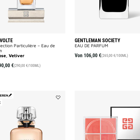
VOLTE
GENTLEMAN SOCIETY
lection Particulière – Eau de
EAU DE PARFUM
m
Von
106,00 €
ose, Vetiver
(265,00 €/100ML)
90,00 €
(290,00 €/100ML)
IEREN
C
Add
L'INTERDIT
to
wishlist