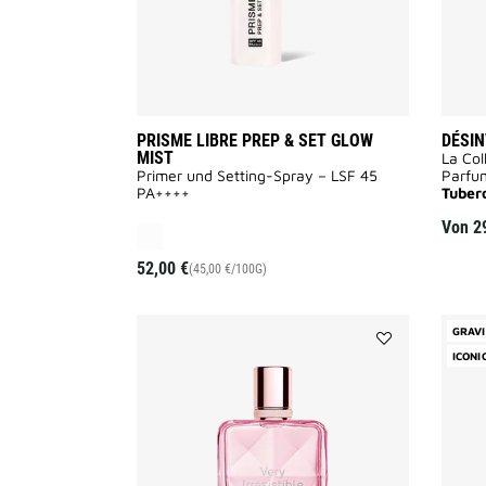
PRISME LIBRE PREP & SET GLOW
DÉSIN
MIST
La Col
Primer und Setting-Spray – LSF 45
Parfu
PA++++
Tuber
Von
2
52,00 €
(45,00 €/100G)
GRAV
Add
ICONI
VERY
IRRÉSISTIBLE
to
wishlist