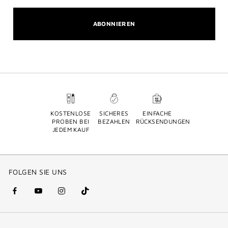
ABONNIEREN
KOSTENLOSE
SICHERES
EINFACHE
PROBEN BEI
BEZAHLEN
RÜCKSENDUNGEN
JEDEM KAUF
FOLGEN SIE UNS
facebook
youtube
instagram
Tik
(new
(new
(new
Tok
window)
window)
window)
(new