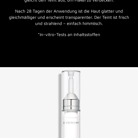
Nach 28 Tagen der Anwendung ist die Haut glatter und
gleichmäßiger und erscheint transparenter. Der Teint ist frisch
und strahlend – einfach himmlisch.
*In-vitro-Tests an Inhaltsstoffen