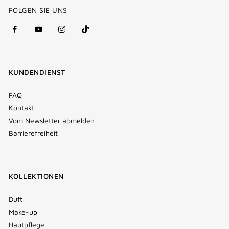
FOLGEN SIE UNS
facebook
youtube
instagram
Tik
(new
(new
(new
Tok
window)
window)
window)
(new
KUNDENDIENST
window)
FAQ
Kontakt
Vom Newsletter abmelden
Barrierefreiheit
KOLLEKTIONEN
Duft
Make-up
Hautpflege