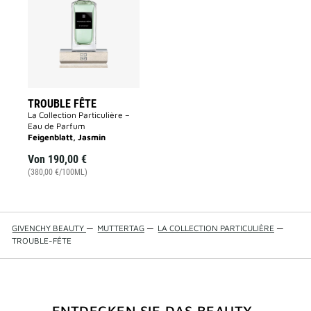
to
wishlist
TROUBLE FÊTE
La Collection Particulière –
Eau de Parfum
Feigenblatt, Jasmin
Von
190,00 €
(380,00 €/100ML)
GIVENCHY BEAUTY
—
MUTTERTAG
—
LA COLLECTION PARTICULIÈRE
—
TROUBLE-FÊTE
ENTDECKEN SIE DAS BEAUTY-