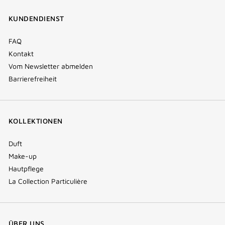
window)
window)
window)
(new
KUNDENDIENST
window)
FAQ
Kontakt
Vom Newsletter abmelden
Barrierefreiheit
KOLLEKTIONEN
Duft
Make-up
Hautpflege
La Collection Particulière
ÜBER UNS