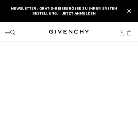
ZU MENÜ
ZU INHALT
ZU SUCHEN
NEWSLETTER: GRATIS-REISEGRÖSSE ZU IHRER ERSTEN B
ESTELLUNG. |
JETZT ANMELDEN
PROFITIEREN SIE VON KOSTENLOSEM EXPRESSVERSAND AB
EINEM EINKAUFSWERT VON 180 €. |
MEINE VORTEILE
L'INTERDIT ELIXIR: BEIM KAUF EINES DUFTES AB 50 ML
SCHENKEN WIR IHNEN EINE EXKLUSIVE MINIATUR DAZU. |
CODE :
ELIXIR
NEWSLETTER: GRATIS-REISEGRÖSSE ZU IHRER ERSTEN B
ESTELLUNG. |
JETZT ANMELDEN
PROFITIEREN SIE VON KOSTENLOSEM EXPRESSVERSAND AB
EINEM EINKAUFSWERT VON 180 €. |
MEINE VORTEILE