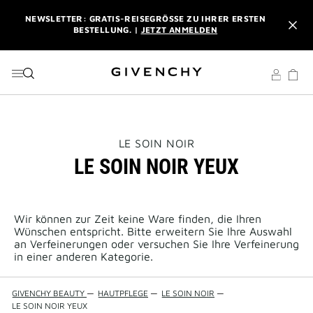
ZU MENÜ
ZU INHALT
ZU SUCHEN
NEWSLETTER: GRATIS-REISEGRÖSSE ZU IHRER ERSTEN B
ESTELLUNG. |
JETZT ANMELDEN
PROFITIEREN SIE VON KOSTENLOSEM EXPRESSVERSAND AB
EINEM EINKAUFSWERT VON 180 €. |
MEINE VORTEILE
L'INTERDIT ELIXIR: BEIM KAUF EINES DUFTES AB 50 ML
SCHENKEN WIR IHNEN EINE EXKLUSIVE MINIATUR DAZU. |
CODE :
ELIXIR
THIS
LE SOIN NOIR
ACTION
LE SOIN NOIR YEUX
WILL
NEWSLETTER: GRATIS-REISEGRÖSSE ZU IHRER ERSTEN B
OPEN
ESTELLUNG. |
JETZT ANMELDEN
A
NEW
PAGE
Wir können zur Zeit keine Ware finden, die Ihren
PROFITIEREN SIE VON KOSTENLOSEM EXPRESSVERSAND AB
Wünschen entspricht. Bitte erweitern Sie Ihre Auswahl
EINEM EINKAUFSWERT VON 180 €. |
MEINE VORTEILE
an Verfeinerungen oder versuchen Sie Ihre Verfeinerung
in einer anderen Kategorie.
GIVENCHY BEAUTY
—
HAUTPFLEGE
—
LE SOIN NOIR
—
LE SOIN NOIR YEUX