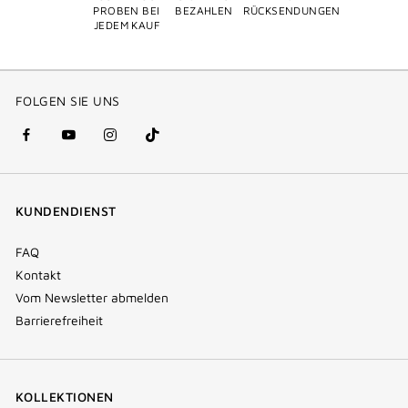
PROBEN BEI
BEZAHLEN
RÜCKSENDUNGEN
JEDEM KAUF
FOLGEN SIE UNS
facebook
youtube
instagram
Tik
(new
(new
(new
Tok
window)
window)
window)
(new
KUNDENDIENST
window)
FAQ
Kontakt
Vom Newsletter abmelden
Barrierefreiheit
KOLLEKTIONEN