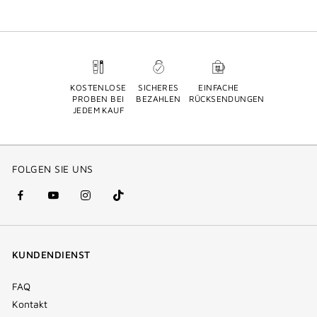
KOSTENLOSE
SICHERES
EINFACHE
PROBEN BEI
BEZAHLEN
RÜCKSENDUNGEN
JEDEM KAUF
FOLGEN SIE UNS
facebook
youtube
instagram
Tik
(new
(new
(new
Tok
window)
window)
window)
(new
KUNDENDIENST
window)
FAQ
Kontakt