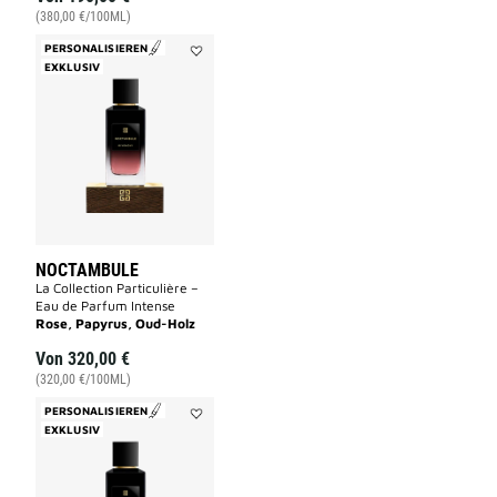
(380,00 €/100ML)
PERSONALISIEREN
EXKLUSIV
Add
NOCTAMBULE
to
wishlist
NOCTAMBULE
La Collection Particulière –
Eau de Parfum Intense
Rose, Papyrus, Oud-Holz
Von
320,00 €
(320,00 €/100ML)
PERSONALISIEREN
EXKLUSIV
Add
ÉQUIVOQUE
to
wishlist