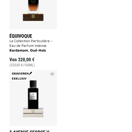
ÉQUIVOQUE
La Collection Particulière –
Eau de Parfum Intense
Kardamom, Oud-Holz
Von
320,00 €
(320,00 €/100ML)
GRAVIEREN
EXKLUSIV
Add
3
AVENUE
GEORGE
V
to
wishlist