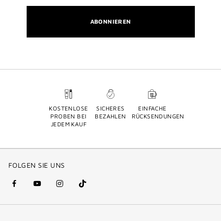
ABONNIEREN
KOSTENLOSE
SICHERES
EINFACHE
PROBEN BEI
BEZAHLEN
RÜCKSENDUNGEN
JEDEM KAUF
FOLGEN SIE UNS
facebook
youtube
instagram
Tik
(new
(new
(new
Tok
window)
window)
window)
(new