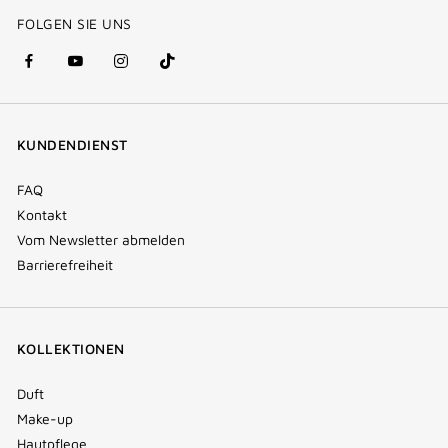
FOLGEN SIE UNS
facebook
youtube
instagram
Tik
(new
(new
(new
Tok
window)
window)
window)
(new
KUNDENDIENST
window)
FAQ
Kontakt
Vom Newsletter abmelden
Barrierefreiheit
KOLLEKTIONEN
Duft
Make-up
Hautpflege