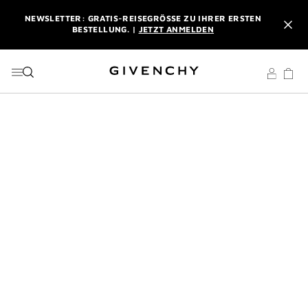
ZU MENÜ
ZU INHALT
ZU SUCHEN
NEWSLETTER: GRATIS-REISEGRÖSSE ZU IHRER ERSTEN B
ESTELLUNG. |
JETZT ANMELDEN
PROFITIEREN SIE VON KOSTENLOSEM EXPRESSVERSAND AB
EINEM EINKAUFSWERT VON 180 €. |
MEINE VORTEILE
L'INTERDIT ELIXIR: BEIM KAUF EINES DUFTES AB 50 ML
SCHENKEN WIR IHNEN EINE EXKLUSIVE MINIATUR DAZU. |
CODE :
ELIXIR
NEWSLETTER: GRATIS-REISEGRÖSSE ZU IHRER ERSTEN B
ESTELLUNG. |
JETZT ANMELDEN
PROFITIEREN SIE VON KOSTENLOSEM EXPRESSVERSAND AB
EINEM EINKAUFSWERT VON 180 €. |
MEINE VORTEILE