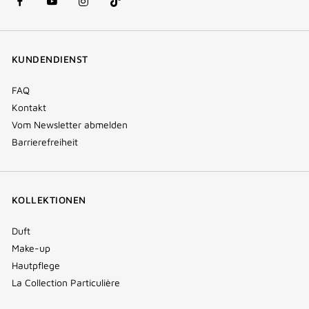
facebook
youtube
instagram
Tik
(new
(new
(new
Tok
window)
window)
window)
(new
KUNDENDIENST
window)
FAQ
Kontakt
Vom Newsletter abmelden
Barrierefreiheit
KOLLEKTIONEN
Duft
Make-up
Hautpflege
La Collection Particulière